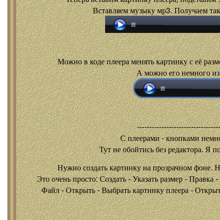
Вставляем музыку мр3. Получаем так
Можно в коде плеера менять картинку с её разм
А можно его немного из
---------------------------------
С плеерами - кнопками
немно
Тут не обойтись без редактора. Я п
Нужно создать картинку на прозрачном фоне. 
Это очень просто: Создать - Указать размер - Правка 
Файл - Открыть - Выбрать картинку плеера - Открыть