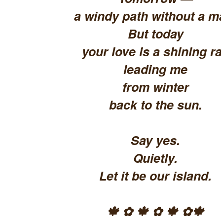
a windy path without a m
But today
your love is a shining ra
leading me
from winter
back to the sun.
Say yes.
Quietly.
Let it be our island.
🍁 ✿ 🍁 ✿ 🍁 ✿🍁