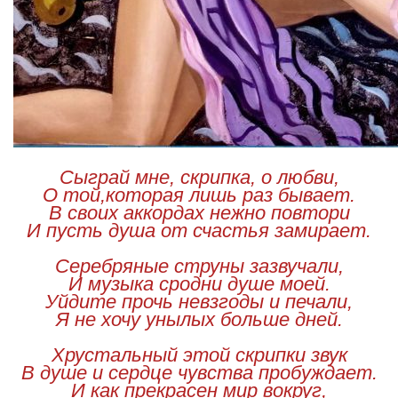
Сыграй мне, скрипка, о любви,
О той,которая лишь раз бывает.
В своих аккордах нежно повтори
И пусть душа от счастья замирает.
Серебряные струны зазвучали,
И музыка сродни душе моей.
Уйдите прочь невзгоды и печали,
Я не хочу унылых больше дней.
Хрустальный этой скрипки звук
В душе и сердце чувства пробуждает.
И как прекрасен мир вокруг,