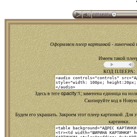
Оформляем плеер картинкой - линеечкой и
Имеем такой плее
КОД ПЛЕЕРА:
Здесь в теге opacity:1; заменена единица на но
Скопируйте код в Новую
Будем его украшать. Закроем этот плеер картинкой. Для э
картинки.