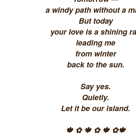
a windy path without a m
But today
your love is a shining ra
leading me
from winter
back to the sun.
Say yes.
Quietly.
Let it be our island.
🍁 ✿ 🍁 ✿ 🍁 ✿🍁