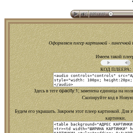
Оформляем плеер картинкой - линеечкой и
Имеем такой плее
КОД ПЛЕЕРА:
Здесь в теге opacity:1; заменена единица на но
Скопируйте код в Новую
Будем его украшать. Закроем этот плеер картинкой. Для э
картинки.