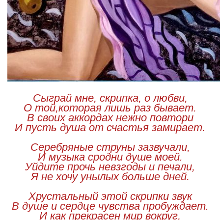
Сыграй мне, скрипка, о любви,
О той,которая лишь раз бывает.
В своих аккордах нежно повтори
И пусть душа от счастья замирает.
Серебряные струны зазвучали,
И музыка сродни душе моей.
Уйдите прочь невзгоды и печали,
Я не хочу унылых больше дней.
Хрустальный этой скрипки звук
В душе и сердце чувства пробуждает.
И как прекрасен мир вокруг,