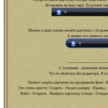
Вставляем музыку мр3. Получаем так
Можно в коде плеера менять картинку с её разм
А можно его немного из
---------------------------------
С плеерами - кнопками
немно
Тут не обойтись без редактора. Я п
Нужно создать картинку на прозрачном фоне. 
Это очень просто: Создать - Указать размер - Правка 
Файл - Открыть - Выбрать картинку плеера - Открыть