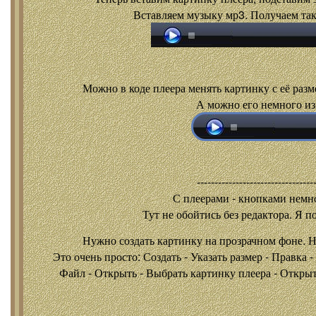
Вставляем музыку мр3. Получаем так
Можно в коде плеера менять картинку с её разм
А можно его немного из
---------------------------------
С плеерами - кнопками
немно
Тут не обойтись без редактора. Я п
Нужно создать картинку на прозрачном фоне. 
Это очень просто: Создать - Указать размер - Правка 
Файл - Открыть - Выбрать картинку плеера - Открыть