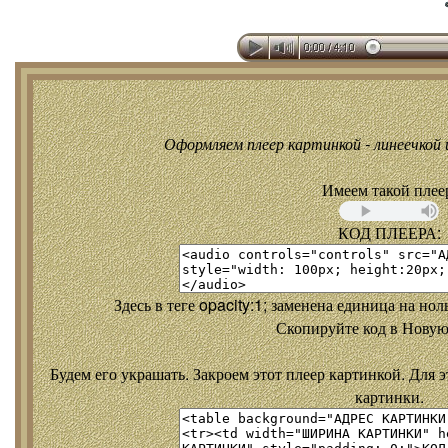
Оформляем плеер картинкой - линеечкой и
Имеем такой плее
КОД ПЛЕЕРА:
Здесь в теге opacity:1; заменена единица на но
Скопируйте код в Новую
Будем его украшать. Закроем этот плеер картинкой. Для э
картинки.