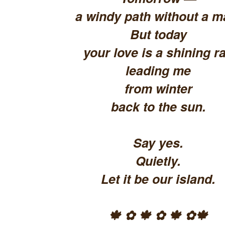
a windy path without a m
But today
your love is a shining ra
leading me
from winter
back to the sun.
Say yes.
Quietly.
Let it be our island.
🍁 ✿ 🍁 ✿ 🍁 ✿🍁