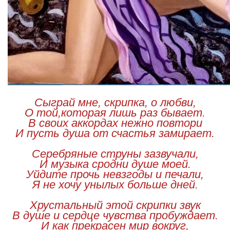
Сыграй мне, скрипка, о любви,
О той,которая лишь раз бывает.
В своих аккордах нежно повтори
И пусть душа от счастья замирает.
Серебряные струны зазвучали,
И музыка сродни душе моей.
Уйдите прочь невзгоды и печали,
Я не хочу унылых больше дней.
Хрустальный этой скрипки звук
В душе и сердце чувства пробуждает.
И как прекрасен мир вокруг,