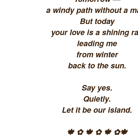
a windy path without a m
But today
your love is a shining ra
leading me
from winter
back to the sun.
Say yes.
Quietly.
Let it be our island.
🍁 ✿ 🍁 ✿ 🍁 ✿🍁