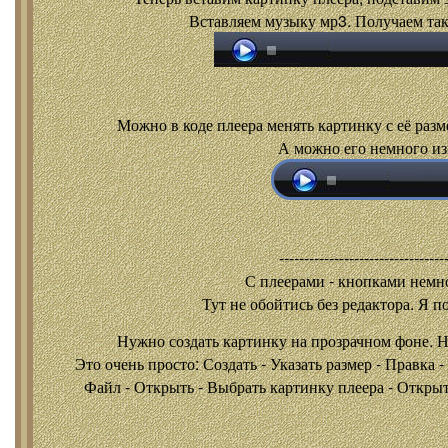
Вставляем музыку мр3. Получаем так
Можно в коде плеера менять картинку с её разм
А можно его немного из
---------------------------------
С плеерами - кнопками
немно
Тут не обойтись без редактора. Я п
Нужно создать картинку на прозрачном фоне. 
Это очень просто: Создать - Указать размер - Правка 
Файл - Открыть - Выбрать картинку плеера - Открыть