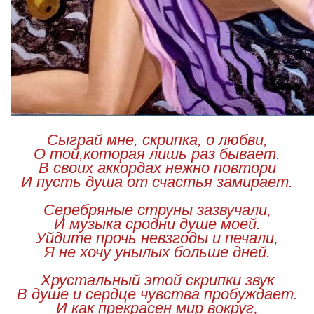
Сыграй мне, скрипка, о любви,
О той,которая лишь раз бывает.
В своих аккордах нежно повтори
И пусть душа от счастья замирает.
Серебряные струны зазвучали,
И музыка сродни душе моей.
Уйдите прочь невзгоды и печали,
Я не хочу унылых больше дней.
Хрустальный этой скрипки звук
В душе и сердце чувства пробуждает.
И как прекрасен мир вокруг,