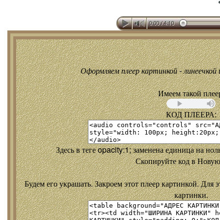
Оформляем плеер картинкой - линеечкой и
Имеем такой плее
КОД ПЛЕЕРА:
Здесь в теге opacity:1; заменена единица на но
Скопируйте код в Новую
Будем его украшать. Закроем этот плеер картинкой. Для э
картинки.