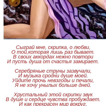
Сыграй мне, скрипка, о любви,
О той,которая лишь раз бывает.
В своих аккордах нежно повтори
И пусть душа от счастья замирает.
Серебряные струны зазвучали,
И музыка сродни душе моей.
Уйдите прочь невзгоды и печали,
Я не хочу унылых больше дней.
Хрустальный этой скрипки звук
В душе и сердце чувства пробуждает.
И как прекрасен мир вокруг,