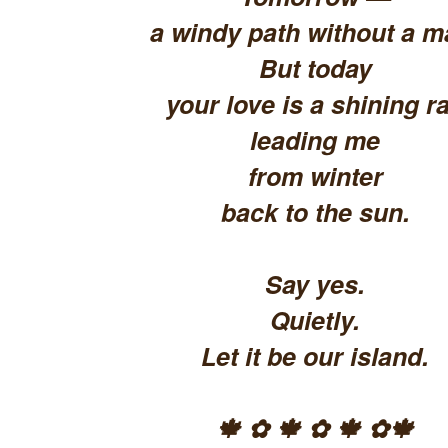
a windy path without a m
But today
your love is a shining ra
leading me
from winter
back to the sun.
Say yes.
Quietly.
Let it be our island.
🍁 ✿ 🍁 ✿ 🍁 ✿🍁