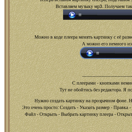
Вставляем музыку мр3. Получаем так
Можно в коде плеера менять картинку с её разм
А можно его немного из
---------------------------------
С плеерами - кнопками
немно
Тут не обойтись без редактора. Я п
Нужно создать картинку на прозрачном фоне. 
Это очень просто: Создать - Указать размер - Правка 
Файл - Открыть - Выбрать картинку плеера - Открыть