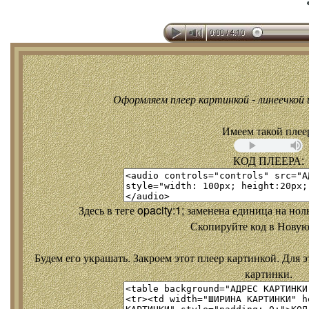
Оформляем плеер картинкой - линеечкой и
Имеем такой плее
КОД ПЛЕЕРА:
Здесь в теге opacity:1; заменена единица на но
Скопируйте код в Новую
Будем его украшать. Закроем этот плеер картинкой. Для э
картинки.