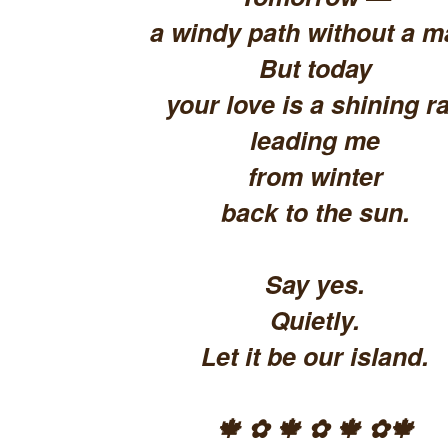
a windy path without a m
But today
your love is a shining ra
leading me
from winter
back to the sun.
Say yes.
Quietly.
Let it be our island.
🍁 ✿ 🍁 ✿ 🍁 ✿🍁