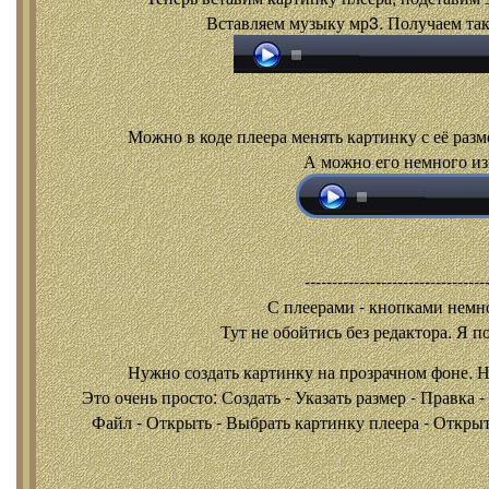
Вставляем музыку мр3. Получаем так
Можно в коде плеера менять картинку с её разм
А можно его немного из
---------------------------------
С плеерами - кнопками
немно
Тут не обойтись без редактора. Я п
Нужно создать картинку на прозрачном фоне. 
Это очень просто: Создать - Указать размер - Правка 
Файл - Открыть - Выбрать картинку плеера - Открыть