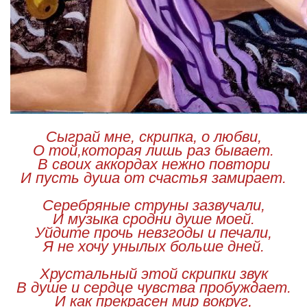
Сыграй мне, скрипка, о любви,
О той,которая лишь раз бывает.
В своих аккордах нежно повтори
И пусть душа от счастья замирает.
Серебряные струны зазвучали,
И музыка сродни душе моей.
Уйдите прочь невзгоды и печали,
Я не хочу унылых больше дней.
Хрустальный этой скрипки звук
В душе и сердце чувства пробуждает.
И как прекрасен мир вокруг,