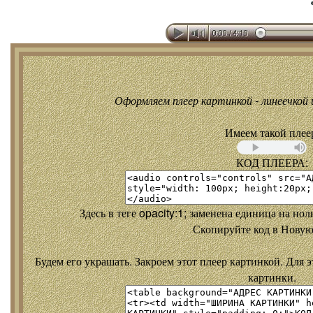
Оформляем плеер картинкой - линеечкой и
Имеем такой плее
КОД ПЛЕЕРА:
Здесь в теге opacity:1; заменена единица на но
Скопируйте код в Новую
Будем его украшать. Закроем этот плеер картинкой. Для э
картинки.