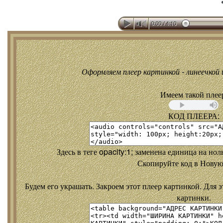
Оформляем плеер картинкой - линеечкой и
Имеем такой плее
КОД ПЛЕЕРА:
Здесь в теге opacity:1; заменена единица на но
Скопируйте код в Новую
Будем его украшать. Закроем этот плеер картинкой. Для э
картинки.