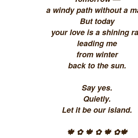
a windy path without a m
But today
your love is a shining ra
leading me
from winter
back to the sun.
Say yes.
Quietly.
Let it be our island.
🍁 ✿ 🍁 ✿ 🍁 ✿🍁