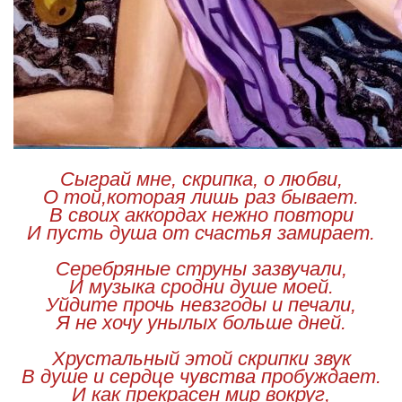
Сыграй мне, скрипка, о любви,
О той,которая лишь раз бывает.
В своих аккордах нежно повтори
И пусть душа от счастья замирает.
Серебряные струны зазвучали,
И музыка сродни душе моей.
Уйдите прочь невзгоды и печали,
Я не хочу унылых больше дней.
Хрустальный этой скрипки звук
В душе и сердце чувства пробуждает.
И как прекрасен мир вокруг,