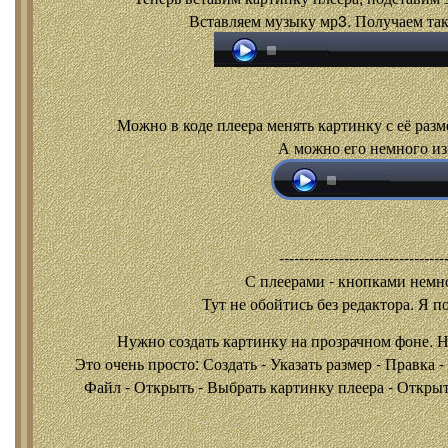
Вставляем музыку мр3. Получаем так
Можно в коде плеера менять картинку с её разм
А можно его немного из
---------------------------------
С плеерами - кнопками
немно
Тут не обойтись без редактора. Я п
Нужно создать картинку на прозрачном фоне. 
Это очень просто: Создать - Указать размер - Правка 
Файл - Открыть - Выбрать картинку плеера - Открыть