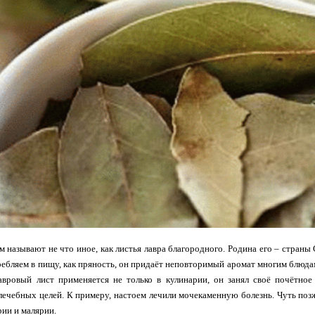
 называют не что иное, как листья лавра благородного. Родина его – стран
ебляем в пищу, как пряность, он придаёт неповторимый аромат многим блюдам
лавровый лист применяется не только в кулинарии, он занял своё почётно
лечебных целей. К примеру, настоем лечили мочекаменную болезнь. Чуть поз
рии и малярии.