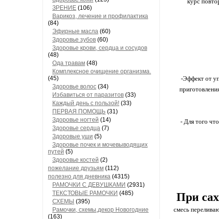
курс повто
ЗРЕНИЕ
(106)
Варикоз, лечение и профилактика
(84)
Эфирные масла
(60)
Здоровье зубов
(60)
Здоровье крови, сердца и сосудов
(48)
Ода травам
(48)
Комплексное очищение организма.
(45)
-Эффект от у
Здоровье волос
(34)
приготовления
Избавиться от паразитов
(33)
Каждый день с пользой!
(33)
ПЕРВАЯ ПОМОЩЬ
(31)
Здоровье ногтей
(14)
- Для того чт
Здоровье сердца
(7)
Здоровые уши
(5)
Здоровье почек и мочевыводящих
путей
(5)
Здоровье костей
(2)
пожелание друзьям
(112)
полезно для дневника
(4315)
РАМОЧКИ С ДЕВУШКАМИ
(2931)
ТЕКСТОВЫЕ РАМОЧКИ
(485)
При сах
СХЕМЫ
(395)
смесь переливаю
Рамочки, схемы,декор Новогодние
(163)