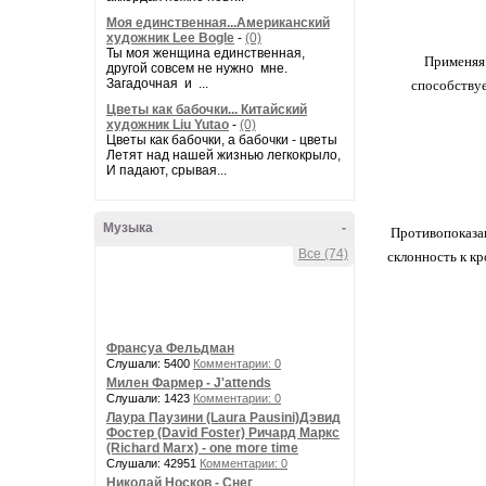
Моя единственная...Американский
художник Lee Bogle
-
(0)
Ты моя женщина единственная,
Применяя 
другой совсем не нужно мне.
Загадочная и ...
способствуе
Цветы как бабочки... Китайский
художник Liu Yutao
-
(0)
Цветы как бабочки, а бабочки - цветы
Летят над нашей жизнью легкокрыло,
И падают, срывая...
Музыка
-
Противопоказан
Все (74)
склонность к к
Франсуа Фельдман
Слушали: 5400
Комментарии: 0
Милен Фармер - J'attends
Слушали: 1423
Комментарии: 0
Лаура Паузини (Laura Pausini)Дэвид
Фостер (David Foster) Ричард Маркс
(Richard Marx) - one more time
Слушали: 42951
Комментарии: 0
Николай Носков - Снег