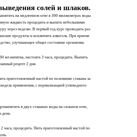
 выведения солей и шлаков.
кипятить на медленном огне в 300 миллилитрах воды
ученную жидкость процедить и выпить небольшими
дуру через неделю. В первый год курс проводить раз
ианские продукты и исключить алкоголь. При приеме
едство, улучшающее общее состояние организма.
00 мл кипятка, настоять 3 часа, процедить. Выпить
занный рецепт 2 дня.
 пить приготовленный настой по половинке стакана за
х недель применения, с нормализацией углеводного
рокипятить в двух стаканах воды на сильном огне,
в день.
ь 2 часа, процедить. Пить приготовленный настой по
день.