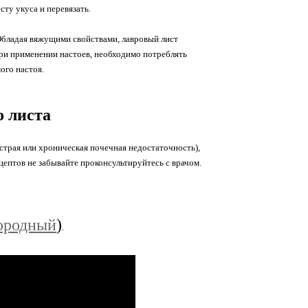
сту укуса и перевязать.
 Обладая вяжущими свойствами, лавровый лист
ри применении настоев, необходимо потреблять
мого настоя.
 листа
страя или хроническая почечная недостаточность),
цептов не забывайте проконсультируйтесь с врачом.
городный
)
.