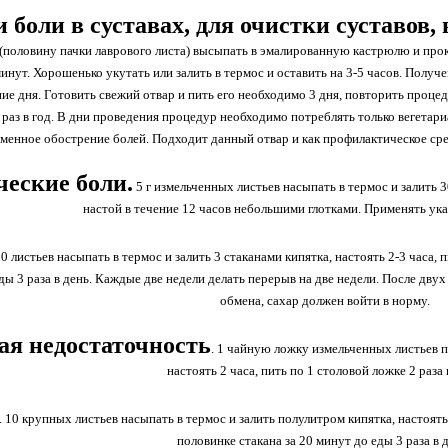
 боли в суставах, для очистки суставов,
 (половину пачки лаврового листа) высыпать в эмалированную кастрюлю и про
минут. Хорошенько укутать или залить в термос и оставить на 3-5 часов. Пол
ние дня. Готовить свежий отвар и пить его необходимо 3 дня, повторить проце
е раз в год. В дни проведения процедур необходимо потреблять только вегетар
менное обострение болей. Подходит данный отвар и как профилактическое ср
еские боли.
5 г измельченных листьев насыпать в термос и залить 3
настой в течение 12 часов небольшими глотками. Применять ука
0 листьев насыпать в термос и залить 3 стаканами кипятка, настоять 2-3 часа,
ды 3 раза в день. Каждые две недели делать перерыв на две недели. После дву
обмена, сахар должен войти в норму.
ая недостаточность
. 1 чайную ложку измельченных листьев п
настоять 2 часа, пить по 1 столовой ложке 2 раза 
. 10 крупных листьев насыпать в термос и залить полулитром кипятка, настоят
половинке стакана за 20 минут до еды 3 раза в 