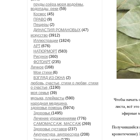
пруды,озёра,моря,водоёмы,
водопады, реки
(59)
Космос
(45)
ПРАВО
(9)
Пещеры
(2)
ДИНАСТИЯ РОМАНОВЫХ
(47)
искусство
(3912)
Иллюстрации
(1824)
АРТ
(676)
НАТЮРМОРТ
(583)
Рисунок
(360)
ФОТОАРТ
(235)
Личное
(168)
Мои стихи
(6)
ВЗГЛЯД ИЗ ОКНА
(2)
любовь, счастье, стихи о любви, стихи
о счастье,
(1190)
моя семья
(39)
музыка, плейкасты
(590)
Чтобы начать 
народная медицина,
листа, всё эт
здоровье,помощь
(5974)
Здоровье
(1495)
эфирные м
Лечение упражнениями
(776)
САМОМАССАЖ, МАССАЖ
(269)
Получившийся к
Здоровье суставов
(237)
кровотечение).
Акупунктура, акупрессура
(208)
Здоровье кожи
(125)