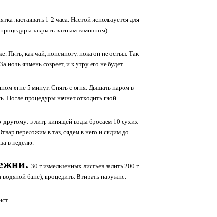
ятка настаивать 1-2 часа. Настой используется для
ле процедуры закрыть ватным тампоном).
е. Пить, как чай, понемногу, пока он не остыл. Так
а ночь ячмень созреет, и к утру его не будет.
енном огне 5 минут. Снять с огня. Дышать паром в
ь. После процедуры начнет отходить гной.
о-другому: в литр кипящей воды бросаем 10 сухих
твар переложим в таз, сядем в него и сидим до
за в неделю.
лежни.
30 г измельченных листьев залить 200 г
на водяной бане), процедить. Втирать наружно.
ист.