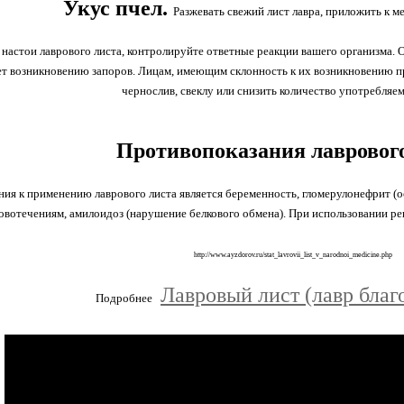
Укус пчел.
Разжевать свежий лист лавра, приложить к ме
настои лаврового листа, контролируйте ответные реакции вашего организма.
т возникновению запоров. Лицам, имеющим склонность к их возникновению п
чернослив, свеклу или снизить количество употребляе
Противопоказания лаврового
ия к применению лаврового листа является беременность, гломерулонефрит (о
ровотечениям, амилоидоз (нарушение белкового обмена). При использовании ре
http://www.ayzdorov.ru/stat_lavrovii_list_v_narodnoi_medicine.php
Лавровый лист (лавр бла
Подробнее