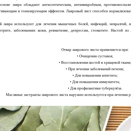
снове лавра обладают антисептическим, антимикробным, противовоспал
ягивающим и тонизирующим эффектом. Лавровый лист способен нормализоват
й лавра используют для лечения мышечных болей, инфекций, невралгий, н
артрите, заболеваниях кожи, ревматизме, депрессии, стоматите. Настой и
Отвар лаврового листа применяется при:
•
Очищении суставов;
•
Восстановлении костей и хрящевой ткани
•
При лечении заболеваний печени;
•
Для повышения аппетита;
•
Для повышения иммунитета;
•
Для профилактики туберкулёза.
Масляные экстракты лаврового листа наружно используется при лечении ре