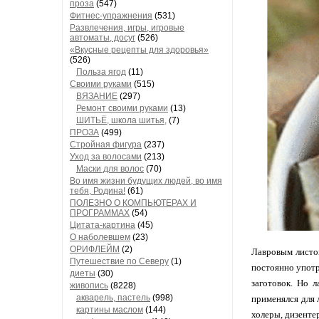
проза
(547)
Фитнес-упражнения
(531)
Развлечения, игры, игровые
автоматы, досуг
(526)
«Вкусные рецепты для здоровья»
(526)
Польза ягод
(11)
Своими руками
(515)
ВЯЗАНИЕ
(297)
Ремонт своими руками
(13)
ШИТЬЁ, школа шитья,
(7)
ПРОЗА
(499)
Стройная фигура
(237)
Уход за волосами
(213)
Маски для волос
(70)
Во имя жизни будущих людей, во имя
тебя, Родина!
(61)
ПОЛЕЗНО О КОМПЬЮТЕРАХ И
ПРОГРАММАХ
(54)
Цитата-картина
(45)
О наболевшем
(23)
ОРИФЛЕЙМ
(2)
Лавровым листом
Путешествие по Северу
(1)
постоянно употр
диеты
(30)
заготовок. Но 
живопись
(8228)
акварель, пастель
(998)
применялся для 
картины маслом
(144)
холеры, дизенте