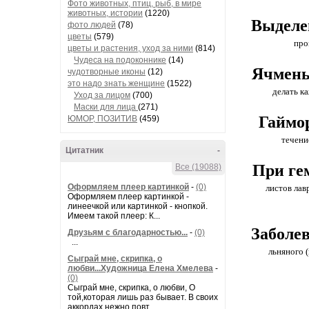
Фото животных, птиц, рыб, в мире
животных, истории
(1220)
Выделе
фото людей
(78)
цветы
(579)
про
цветы и растения, уход за ними
(814)
Чудеса на подоконнике
(14)
Ячмен
чудотворные иконы
(12)
это надо знать женщине
(1522)
делать ка
Уход за лицом
(700)
Маски для лица
(271)
Гаймо
ЮМОР, ПОЗИТИВ
(459)
течени
Цитатник
-
При ге
Все (19088)
Оформляем плеер картинкой
-
(0)
листов лав
Оформляем плеер картинкой -
линеечкой или картинкой - кнопкой.
Имеем такой плеер: К...
Заболев
Друзьям с благодарностью...
-
(0)
...
льняного 
Сыграй мне, скрипка, о
любви...Художница Елена Хмелева
-
(0)
Сыграй мне, скрипка, о любви, О
той,которая лишь раз бывает. В своих
аккордах нежно повт...