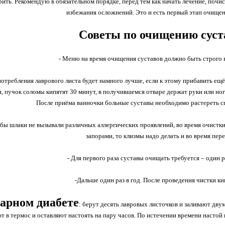
рить. Рекомендую в обязательном порядке, перед тем как начать лечение, поч
избежания осложнений. Это и есть первый этап очищен
Советы по очищению суст
- Меню на время очищения суставов должно быть строго в
потребления лаврового листа будет намного лучше, если к этому прибавить ещ
, пучок соломы кипятят 30 минут, в получившемся отваре держат руки или но
После приёма ванночки больные суставы необходимо растереть с
обы шлаки не вызывали различных аллергических проявлений, во время очистки
запорами, то клизмы надо делать и во время пер
- Для первого раза суставы очищать требуется – один ра
-Дальше один раз в год. После проведения чистки к
арном диабете
: берут десять лавровых листочков и заливают дв
т в термос и оставляют настоять на пару часов. По истечении времени настой 