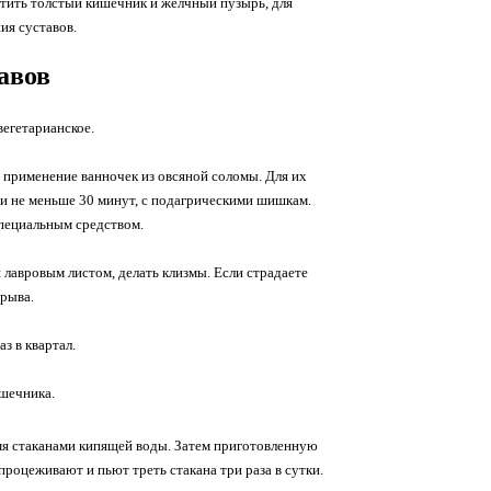
истить толстый кишечник и желчный пузырь, для
ия суставов.
авов
егетарианское.
ё применение ванночек из овсяной соломы. Для их
ги не меньше 30 минут, с подагрическими шишкам.
пециальным средством.
 лавровым листом, делать клизмы. Если страдаете
ерыва.
з в квартал.
ишечника.
умя стаканами кипящей воды. Затем приготовленную
процеживают и пьют треть стакана три раза в сутки.