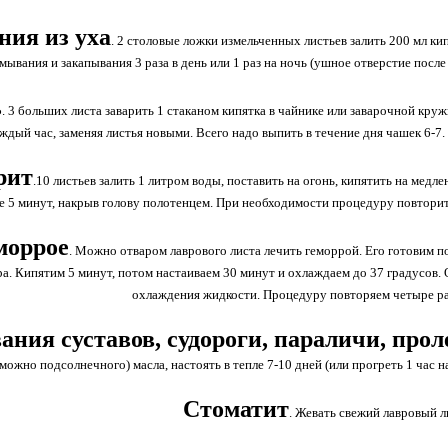
ния из уха
. 2 столовые ложки измельченных листьев залить 200 мл кип
мывания и закапывания 3 раза в день или 1 раз на ночь (ушное отверстие пос
ь
. 3 больших листа заварить 1 стаканом кипятка в чайнике или заварочной кружк
ждый час, заменяя листья новыми. Всего надо выпить в течение дня чашек 6-7. З
рит
.10 листьев залить 1 литром воды, поставить на огонь, кипятить на медл
е 5 минут, накрыв голову полотенцем. При необходимости процедуру повторит
моррое
. Можно отваром лаврового листа лечить геморрой. Его готовим п
ра. Кипятим 5 минут, потом настаиваем 30 минут и охлаждаем до 37 градусов. О
охлаждения жидкости. Процедуру повторяем четыре ра
ания суставов, судороги, параличи, про
(можно подсолнечного) масла, настоять в тепле 7-10 дней (или прогреть 1 час 
Стоматит
. Жевать свежий лавровый л