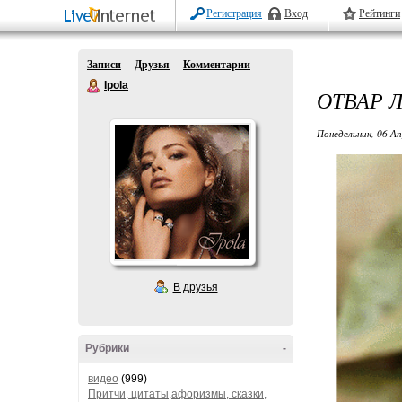
Регистрация
Вход
Рейтинги
Записи
Друзья
Комментарии
Ipola
ОТВАР 
Понедельник, 06 Ап
В друзья
Рубрики
-
видео
(999)
Притчи, цитаты,афоризмы, сказки,