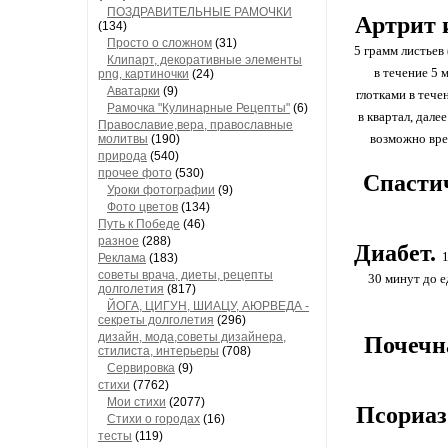
ПОЗДРАВИТЕЛЬНЫЕ РАМОЧКИ
Артрит и
(134)
Просто о сложном
(31)
5 грамм листьев
Клипарт, декоративные элементы
в течение 5 
png, картиночки
(24)
Аватарки
(9)
глотками в тече
Рамочка "Кулинарные Рецепты"
(6)
в квартал, дале
Православие,вера, православные
возможно вре
молитвы
(190)
природа
(540)
прочее фото
(530)
Спастич
Уроки фотографии
(9)
Фото цветов
(134)
Путь к Победе
(46)
разное
(288)
Диабет.
1
Реклама
(183)
советы врача, диеты, рецепты
30 минут до е
долголетия
(817)
ЙОГА, ЦИГУН, ШИАЦУ, АЮРВЕДА -
секреты долголетия
(296)
дизайн, мода,советы дизайнера,
Почечн
стилиста, интерьеры
(708)
Сервировка
(9)
стихи
(7762)
Мои стихи
(2077)
Псориаз
Стихи о городах
(16)
тесты
(119)