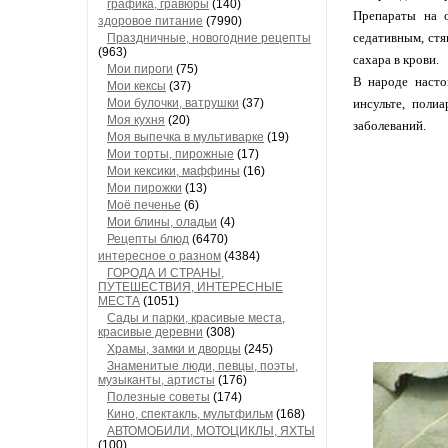
графика, гравюры
(140)
Препараты на о
здоровое питание
(7990)
седативным, ст
Праздничные, новогодние рецепты
(963)
сахара в крови.
Мои пироги
(75)
В народе насто
Мои кексы
(37)
Мои булочки, ватрушки
(37)
инсульте, поли
Моя кухня
(20)
заболеваний.
Моя выпечка в мультиварке
(19)
Мои торты, пирожные
(17)
Мои кексики, маффины
(16)
Мои пирожки
(13)
Моё печенье
(6)
Мои блины, оладьи
(4)
Рецепты блюд
(6470)
интересное о разном
(4384)
ГОРОДА И СТРАНЫ,
ПУТЕШЕСТВИЯ, ИНТЕРЕСНЫЕ
МЕСТА
(1051)
Сады и парки, красивые места,
красивые деревни
(308)
Храмы, замки и дворцы
(245)
Знаменитые люди, певцы, поэты,
музыканты, артисты
(176)
Полезные советы
(174)
Кино, спектакль, мультфильм
(168)
АВТОМОБИЛИ, МОТОЦИКЛЫ, ЯХТЫ
(100)