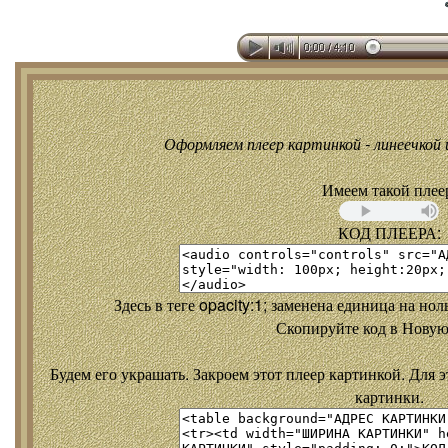
Оформляем плеер картинкой - линеечкой и
Имеем такой плее
КОД ПЛЕЕРА:
Здесь в теге opacity:1; заменена единица на но
Скопируйте код в Новую
Будем его украшать. Закроем этот плеер картинкой. Для э
картинки.