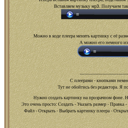
Вставляем музыку мр3. Получаем так
Можно в коде плеера менять картинку с её разм
А можно его немного из
---------------------------------
С плеерами - кнопками
немно
Тут не обойтись без редактора. Я п
Нужно создать картинку на прозрачном фоне. 
Это очень просто: Создать - Указать размер - Правка 
Файл - Открыть - Выбрать картинку плеера - Открыть