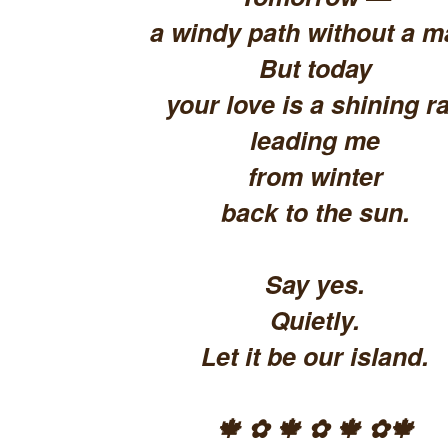
a windy path without a m
But today
your love is a shining ra
leading me
from winter
back to the sun.
Say yes.
Quietly.
Let it be our island.
🍁 ✿ 🍁 ✿ 🍁 ✿🍁