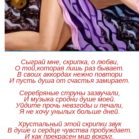
Сыграй мне, скрипка, о любви,
О той,которая лишь раз бывает.
В своих аккордах нежно повтори
И пусть душа от счастья замирает.
Серебряные струны зазвучали,
И музыка сродни душе моей.
Уйдите прочь невзгоды и печали,
Я не хочу унылых больше дней.
Хрустальный этой скрипки звук
В душе и сердце чувства пробуждает.
И как прекрасен мир вокруг,