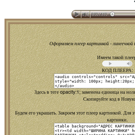
Оформляем плеер картинкой - линеечкой и
Имеем такой плее
КОД ПЛЕЕРА:
Здесь в теге opacity:1; заменена единица на но
Скопируйте код в Новую
Будем его украшать. Закроем этот плеер картинкой. Для э
картинки.