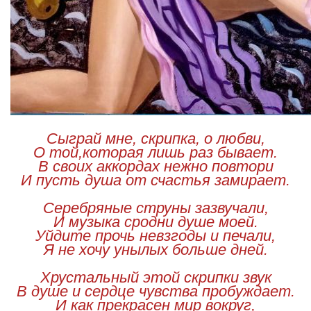
Сыграй мне, скрипка, о любви,
О той,которая лишь раз бывает.
В своих аккордах нежно повтори
И пусть душа от счастья замирает.
Серебряные струны зазвучали,
И музыка сродни душе моей.
Уйдите прочь невзгоды и печали,
Я не хочу унылых больше дней.
Хрустальный этой скрипки звук
В душе и сердце чувства пробуждает.
И как прекрасен мир вокруг,