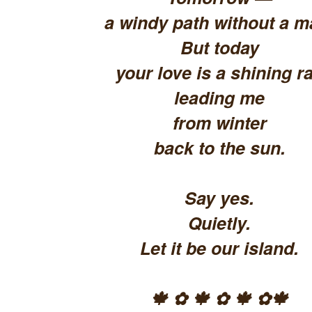
a windy path without a m
But today
your love is a shining ra
leading me
from winter
back to the sun.
Say yes.
Quietly.
Let it be our island.
🍁 ✿ 🍁 ✿ 🍁 ✿🍁