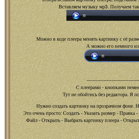
Вставляем музыку мр3. Получаем так
Можно в коде плеера менять картинку с её разм
А можно его немного из
---------------------------------
С плеерами - кнопками
немно
Тут не обойтись без редактора. Я п
Нужно создать картинку на прозрачном фоне. 
Это очень просто: Создать - Указать размер - Правка 
Файл - Открыть - Выбрать картинку плеера - Открыть