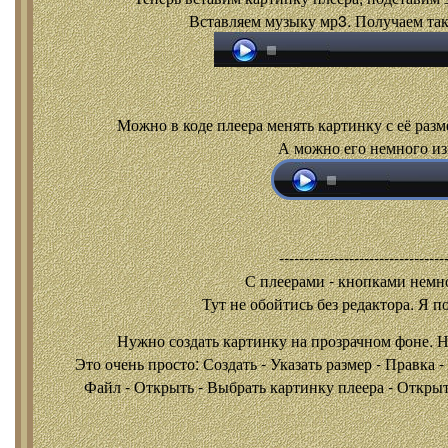
Вставляем музыку мр3. Получаем так
Можно в коде плеера менять картинку с её разм
А можно его немного из
---------------------------------
С плеерами - кнопками
немно
Тут не обойтись без редактора. Я п
Нужно создать картинку на прозрачном фоне. 
Это очень просто: Создать - Указать размер - Правка 
Файл - Открыть - Выбрать картинку плеера - Открыть