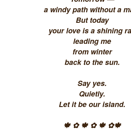
a windy path without a m
But today
your love is a shining ra
leading me
from winter
back to the sun.
Say yes.
Quietly.
Let it be our island.
🍁 ✿ 🍁 ✿ 🍁 ✿🍁