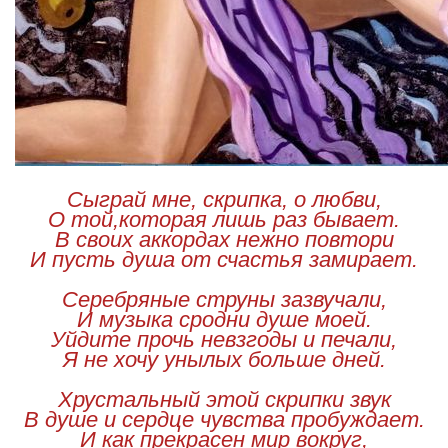
Сыграй мне, скрипка, о любви,
О той,которая лишь раз бывает.
В своих аккордах нежно повтори
И пусть душа от счастья замирает.
Серебряные струны зазвучали,
И музыка сродни душе моей.
Уйдите прочь невзгоды и печали,
Я не хочу унылых больше дней.
Хрустальный этой скрипки звук
В душе и сердце чувства пробуждает.
И как прекрасен мир вокруг,