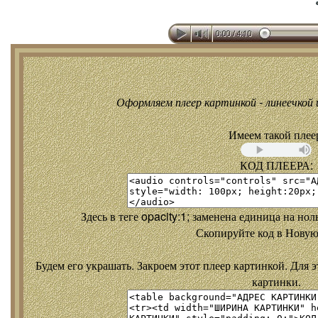
Оформляем плеер картинкой - линеечкой и
Имеем такой плее
КОД ПЛЕЕРА:
Здесь в теге opacity:1; заменена единица на но
Скопируйте код в Новую
Будем его украшать. Закроем этот плеер картинкой. Для э
картинки.