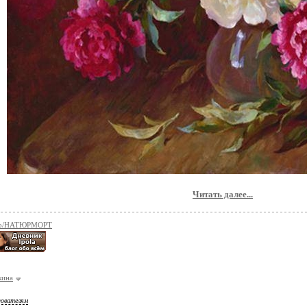
Читать далее...
во/НАТЮРМОРТ
кина
зователям