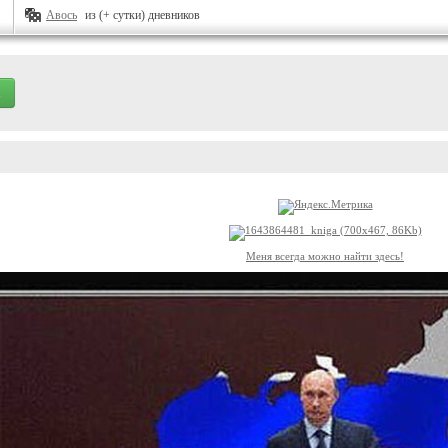
Авось
из (+ сутки) дневников
Меня всегда можно найти здесь!