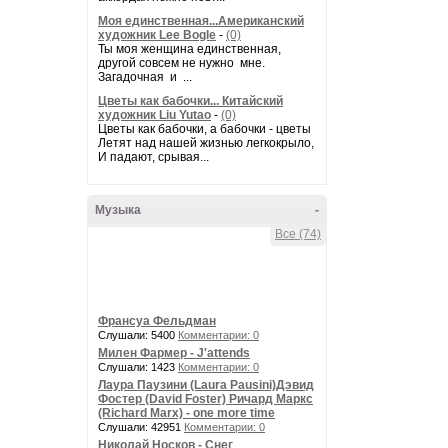
Моя единственная...Американский
художник Lee Bogle
-
(0)
Ты моя женщина единственная,
другой совсем не нужно мне.
Загадочная и ...
Цветы как бабочки... Китайский
художник Liu Yutao
-
(0)
Цветы как бабочки, а бабочки - цветы
Летят над нашей жизнью легкокрыло,
И падают, срывая...
Музыка
-
Все (74)
Франсуа Фельдман
Слушали: 5400
Комментарии: 0
Милен Фармер - J'attends
Слушали: 1423
Комментарии: 0
Лаура Паузини (Laura Pausini)Дэвид
Фостер (David Foster) Ричард Маркс
(Richard Marx) - one more time
Слушали: 42951
Комментарии: 0
Николай Носков - Снег