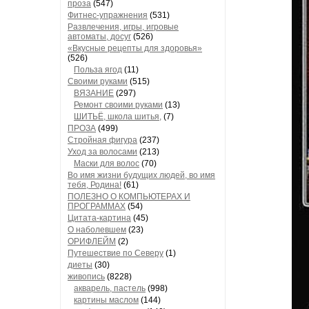
проза
(547)
Фитнес-упражнения
(531)
Развлечения, игры, игровые
автоматы, досуг
(526)
«Вкусные рецепты для здоровья»
(526)
Польза ягод
(11)
Своими руками
(515)
ВЯЗАНИЕ
(297)
Ремонт своими руками
(13)
ШИТЬЁ, школа шитья,
(7)
ПРОЗА
(499)
Стройная фигура
(237)
Уход за волосами
(213)
Маски для волос
(70)
Во имя жизни будущих людей, во имя
тебя, Родина!
(61)
ПОЛЕЗНО О КОМПЬЮТЕРАХ И
ПРОГРАММАХ
(54)
Цитата-картина
(45)
О наболевшем
(23)
ОРИФЛЕЙМ
(2)
Путешествие по Северу
(1)
диеты
(30)
живопись
(8228)
акварель, пастель
(998)
картины маслом
(144)