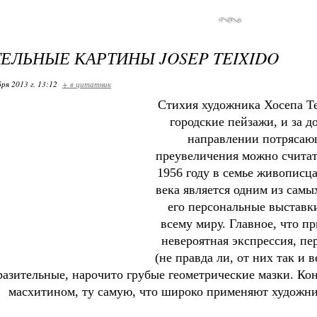
ЕЛЬНЫЕ КАРТИНЫ JOSEP TEIXIDO
ря 2013 г. 13:12
+ в цитатник
Стихия художника Хосепа Тей
городские пейзажи, и за д
направлении потрясающе
преувеличения можно считат
1956 году в семье живописца
века является одним из самы
его персональные выставк
всему миру.
Главное, что пр
невероятная экспрессия, пе
(не правда ли, от них так и
разительные, нарочито грубые геометрические мазки. Ко
масхитином, ту самую, что широко применяют художн