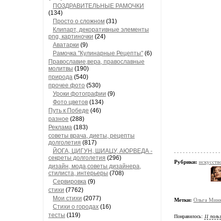
ПОЗДРАВИТЕЛЬНЫЕ РАМОЧКИ
(134)
Просто о сложном
(31)
Клипарт, декоративные элементы
png, картиночки
(24)
Аватарки
(9)
Рамочка "Кулинарные Рецепты"
(6)
Православие,вера, православные
молитвы
(190)
природа
(540)
прочее фото
(530)
Уроки фотографии
(9)
Фото цветов
(134)
Путь к Победе
(46)
разное
(288)
Реклама
(183)
советы врача, диеты, рецепты
долголетия
(817)
ЙОГА, ЦИГУН, ШИАЦУ, АЮРВЕДА -
секреты долголетия
(296)
Рубрики:
искусст
дизайн, мода,советы дизайнера,
стилиста, интерьеры
(708)
Сервировка
(9)
стихи
(7762)
Мои стихи
(2077)
Метки:
Ольга Мин
Стихи о городах
(16)
тесты
(119)
Понравилось:
11 поль