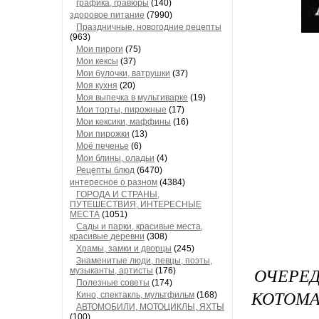
графика, гравюры
(140)
здоровое питание
(7990)
Праздничные, новогодние рецепты
(963)
Мои пироги
(75)
Мои кексы
(37)
Мои булочки, ватрушки
(37)
Моя кухня
(20)
Моя выпечка в мультиварке
(19)
Мои торты, пирожные
(17)
Мои кексики, маффины
(16)
Мои пирожки
(13)
Моё печенье
(6)
Мои блины, оладьи
(4)
Рецепты блюд
(6470)
интересное о разном
(4384)
ГОРОДА И СТРАНЫ,
ПУТЕШЕСТВИЯ, ИНТЕРЕСНЫЕ
МЕСТА
(1051)
Сады и парки, красивые места,
красивые деревни
(308)
Храмы, замки и дворцы
(245)
Знаменитые люди, певцы, поэты,
ОЧЕРЕ
музыканты, артисты
(176)
Полезные советы
(174)
КОТОМА
Кино, спектакль, мультфильм
(168)
АВТОМОБИЛИ, МОТОЦИКЛЫ, ЯХТЫ
(100)