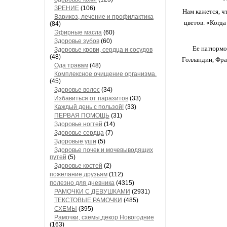
ЗРЕНИЕ
(106)
Нам кажется, ч
Варикоз, лечение и профилактика
цветов. «Когд
(84)
Эфирные масла
(60)
Здоровье зубов
(60)
Ее натюрмо
Здоровье крови, сердца и сосудов
(48)
Голландии, Фра
Ода травам
(48)
Комплексное очищение организма.
(45)
Здоровье волос
(34)
Избавиться от паразитов
(33)
Каждый день с пользой!
(33)
ПЕРВАЯ ПОМОЩЬ
(31)
Здоровье ногтей
(14)
Здоровье сердца
(7)
Здоровые уши
(5)
Здоровье почек и мочевыводящих
путей
(5)
Здоровье костей
(2)
пожелание друзьям
(112)
полезно для дневника
(4315)
РАМОЧКИ С ДЕВУШКАМИ
(2931)
ТЕКСТОВЫЕ РАМОЧКИ
(485)
СХЕМЫ
(395)
Рамочки, схемы,декор Новогодние
(163)