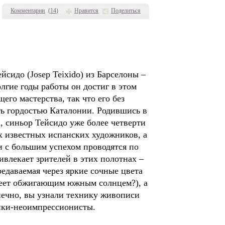
Комментарии
(
14
)
Нравится
Поделиться
сидо (Josep Teixido) из Барселоны –
олгие годы работы он достиг в этом
го мастерства, так что его без
ь гордостью Каталонии. Родившись в
, синьор Тейсидо уже более четверти
х известных испанских художников, а
и с большим успехом проводятся по
ивлекает зрителей в этих полотнах –
редаваемая через яркие сочные цвета
 веет обжигающим южным солнцем?), а
нечно, вы узнали технику живописи
ики-неоимпрессионисты.