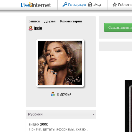
Регистрация
Вход
Рейтинги
Записи
Друзья
Комментарии
Создать дневник
Ipola
В друзья
Рубрики
-
видео
(999)
Притчи, цитаты,афоризмы, сказки,