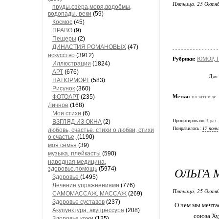
Пятница, 25 Октяб
пруды,озёра,моря,водоёмы,
водопады, реки
(59)
Космос
(45)
ПРАВО
(9)
Пещеры
(2)
ДИНАСТИЯ РОМАНОВЫХ
(47)
искусство
(3912)
Рубрики:
ЮМОР, 
Иллюстрации
(1824)
АРТ
(676)
Для
НАТЮРМОРТ
(583)
Рисунок
(360)
ФОТОАРТ
(235)
Метки:
позитив
Личное
(168)
Мои стихи
(6)
Процитировано
3 раз
ВЗГЛЯД ИЗ ОКНА
(2)
Понравилось:
17 поль
любовь, счастье, стихи о любви, стихи
о счастье,
(1190)
моя семья
(39)
музыка, плейкасты
(590)
народная медицина,
ОЛЬГА 
здоровье,помощь
(5974)
Здоровье
(1495)
Лечение упражнениями
(776)
Пятница, 25 Октяб
САМОМАССАЖ, МАССАЖ
(269)
Здоровье суставов
(237)
О чем мы мечтае
Акупунктура, акупрессура
(208)
союза Ху
Здоровье кожи
(125)