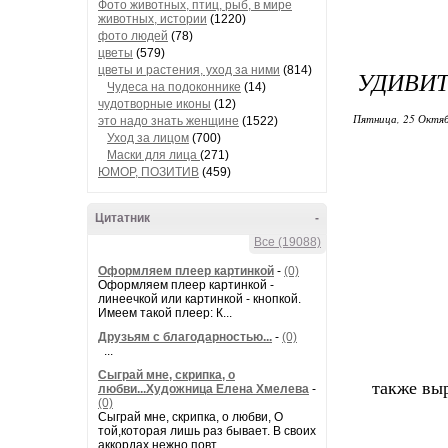
Фото животных, птиц, рыб, в мире
животных, истории
(1220)
фото людей
(78)
цветы
(579)
цветы и растения, уход за ними
(814)
УДИВИТ
Чудеса на подоконнике
(14)
чудотворные иконы
(12)
Пятница, 25 Октяб
это надо знать женщине
(1522)
Уход за лицом
(700)
Маски для лица
(271)
ЮМОР, ПОЗИТИВ
(459)
Цитатник
-
Все (19088)
Оформляем плеер картинкой
-
(0)
Оформляем плеер картинкой -
линеечкой или картинкой - кнопкой.
Имеем такой плеер: К...
Друзьям с благодарностью...
-
(0)
...
Сыграй мне, скрипка, о
также вы
любви...Художница Елена Хмелева
-
(0)
Сыграй мне, скрипка, о любви, О
той,которая лишь раз бывает. В своих
аккордах нежно повт...