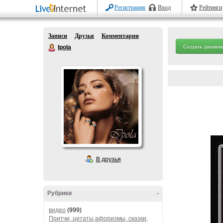
Регистрация
Вход
Рейтинги
Записи
Друзья
Комментарии
Создать дневник
Ipola
В друзья
Рубрики
-
видео
(999)
Притчи, цитаты,афоризмы, сказки,