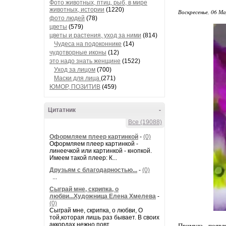
Фото животных, птиц, рыб, в мире
животных, истории
(1220)
Воскресенье, 06 М
фото людей
(78)
цветы
(579)
цветы и растения, уход за ними
(814)
Чудеса на подоконнике
(14)
чудотворные иконы
(12)
это надо знать женщине
(1522)
Уход за лицом
(700)
Маски для лица
(271)
ЮМОР, ПОЗИТИВ
(459)
Цитатник
-
Все (19088)
Оформляем плеер картинкой
-
(0)
Оформляем плеер картинкой -
линеечкой или картинкой - кнопкой.
Имеем такой плеер: К...
Друзьям с благодарностью...
-
(0)
...
Сыграй мне, скрипка, о
любви...Художница Елена Хмелева
-
(0)
Сыграй мне, скрипка, о любви, О
той,которая лишь раз бывает. В своих
аккордах нежно повт...
Примула –появля