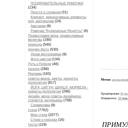
ПОЗДРАВИТЕЛЬНЫЕ РАМОЧКИ
(134)
Просто о сложном
(31)
Клипарт, декоративные элементы
png, картиночки
(24)
Аватарки
(9)
Рамочка "Кулинарные Рецепты"
(6)
Православие,вера, православные
молитвы
(190)
природа
(540)
прочее фото
(530)
Уроки фотографии
(9)
Фото цветов
(134)
Путь к Победе
(46)
разное
(288)
Реклама
(183)
советы врача, диеты, рецепты
Метки:
апельсинов
долголетия
(817)
ЙОГА, ЦИГУН, ШИАЦУ, АЮРВЕДА -
секреты долголетия
(296)
Процитировано
40 раз
дизайн, мода,советы дизайнера,
Понравилось:
21 поль
стилиста, интерьеры
(708)
Сервировка
(9)
стихи
(7762)
Мои стихи
(2077)
Стихи о городах
(16)
ПРИМУЛ
тесты
(119)