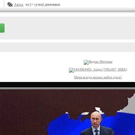
Авось
из (+ сутки) дневников
Меня всегда можно найти здесь!