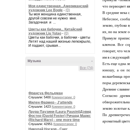
Моя единственная...Американский
что первоцвет я
художник Lee Bogle
-
(0)
В средние века 
Ты моя женщина единственная,
другой совсем не нужно мне.
Небесное, сообщ
Загадочная и ...
землю, глубоко 
Цветы как бабочки... Китайский
их, но на земле
художник Liu Yutao
-
(0)
Цветы как бабочки, а бабочки - цветы
Примуле припис
Летят над нашей жизнью легкокрыло,
ключом. Все со
И падают, срывая...
говорит, что чел
им в следующий 
Музыка
-
Есть еще одна л
Все (74)
юношу, а он по
волшебница прев
поры деревенская
Древние славяне
Франсуа Фельдман
Согласно древн
Слушали: 5400
Комментарии: 0
обворожительна.
Милен Фармер - J'attends
Слушали: 1423
Комментарии: 0
землю золотые к
Лаура Паузини (Laura Pausini)Дэвид
По древнегрече
Фостер (David Foster) Ричард Маркс
(Richard Marx) - one more time
ароматный цвето
Слушали: 42951
Комментарии: 0
Николай Носков - Снег