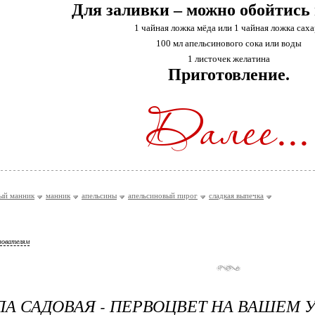
Для заливки – можно обойтись и
1 чайная ложка мёда или 1 чайная ложка саха
100 мл апельсинового сока или воды
1 листочек желатина
Приготовление.
ый манник
манник
апельсины
апельсиновый пирог
сладкая выпечка
зователям
А САДОВАЯ - ПЕРВОЦВЕТ НА ВАШЕМ У