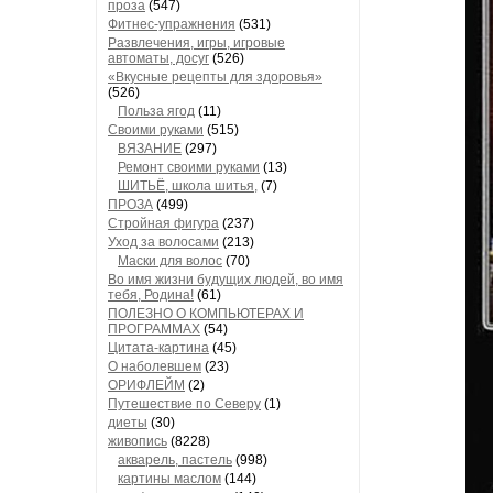
проза
(547)
Фитнес-упражнения
(531)
Развлечения, игры, игровые
автоматы, досуг
(526)
«Вкусные рецепты для здоровья»
(526)
Польза ягод
(11)
Своими руками
(515)
ВЯЗАНИЕ
(297)
Ремонт своими руками
(13)
ШИТЬЁ, школа шитья,
(7)
ПРОЗА
(499)
Стройная фигура
(237)
Уход за волосами
(213)
Маски для волос
(70)
Во имя жизни будущих людей, во имя
тебя, Родина!
(61)
ПОЛЕЗНО О КОМПЬЮТЕРАХ И
ПРОГРАММАХ
(54)
Цитата-картина
(45)
О наболевшем
(23)
ОРИФЛЕЙМ
(2)
Путешествие по Северу
(1)
диеты
(30)
живопись
(8228)
акварель, пастель
(998)
картины маслом
(144)