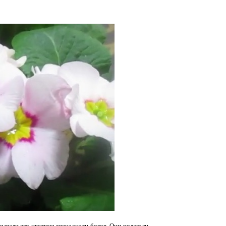
зывали его цветком двенадцати богов. Они полагали,