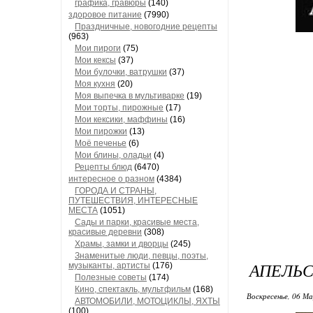
графика, гравюры
(140)
здоровое питание
(7990)
Праздничные, новогодние рецепты
(963)
Мои пироги
(75)
Мои кексы
(37)
Мои булочки, ватрушки
(37)
Моя кухня
(20)
Моя выпечка в мультиварке
(19)
Мои торты, пирожные
(17)
Мои кексики, маффины
(16)
Мои пирожки
(13)
Моё печенье
(6)
Мои блины, оладьи
(4)
Рецепты блюд
(6470)
интересное о разном
(4384)
ГОРОДА И СТРАНЫ,
ПУТЕШЕСТВИЯ, ИНТЕРЕСНЫЕ
МЕСТА
(1051)
Сады и парки, красивые места,
красивые деревни
(308)
Храмы, замки и дворцы
(245)
Знаменитые люди, певцы, поэты,
АПЕЛЬС
музыканты, артисты
(176)
Полезные советы
(174)
Кино, спектакль, мультфильм
(168)
Воскресенье, 06 М
АВТОМОБИЛИ, МОТОЦИКЛЫ, ЯХТЫ
(100)