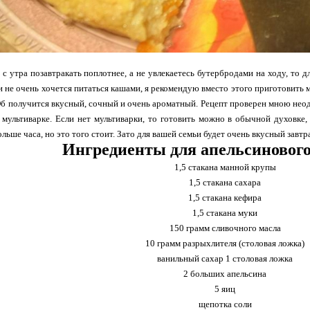
с утра позавтракать поплотнее, а не увлекаетесь бутербродами на ходу, то д
 не очень хочется питаться кашами, я рекомендую вместо этого приготовить 
Об получится вкусный, сочный и очень ароматный. Рецепт проверен мною нео
мультиварке. Если нет мультиварки, то готовить можно в обычной духовке, 
льше часа, но это того стоит. Зато для вашей семьи будет очень вкусный завтр
Ингредиенты для апельсиновог
1,5 стакана манной крупы
1,5 стакана сахара
1,5 стакана кефира
1,5 стакана муки
150 грамм сливочного масла
10 грамм разрыхлителя (столовая ложка)
ванильный сахар 1 столовая ложка
2 больших апельсина
5 яиц
щепотка соли