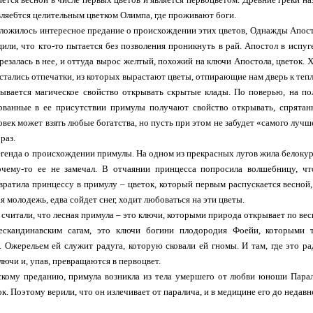
вляе6тся целительным цветком Олимпа, где проживают боги.
сложилось интересное предание о происхождении этих цветов, Однажды Апост
или, что кто-то пытается без позволения проникнуть в рай. Апостол в испуг
врезалась в нее, и оттуда вырос желтый, похожий на ключи Апостола, цветок. Х
 остались отпечатки, из которых вырастают цветы, отпирающие нам дверь к теп
ывается магическое свойство открывать скрытые клады. По поверью, на по
рванные в ее присутствии примулы получают свойство открывать, спрятан
овек может взять любые богатства, но пусть при этом не забудет «самого лучш
раз.
егенда о происхождении примулы. На одном из прекрасных лугов жила белокура
чему-то ее не замечал. В отчаянии принцесса попросила волшебницу, чт
ратила принцессу в примулу – цветок, который первым распускается весной
 молодежь, едва сойдет снег, ходит любоваться на эти цветы.
 считали, что лесная примула – это ключи, которыми природа открывает по вес
ескандинавским сагам, это ключи богини плодородия Фоейи, которыми та
 Ожерельем ей служит радуга, которую сковали ей гномы. И там, где это ра
лючи и, упав, превращаются в первоцвет.
скому преданию, примула возникла из тела умершего от любви юноши Парали
к. Поэтому верили, что он излечивает от паралича, и в медицине его до недав