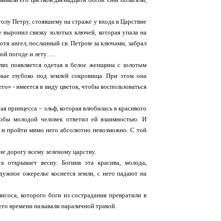
олу Петру, стоявшему на страже у входа в Царствие
е выронил связку золотых ключей, которая упала на
отя ангел, посланный св. Петром за ключами, забрал
лой погоде и лету….
лях появляется одетая в белое женщина с золотым
ные глубоко под землей сокровища. При этом она
его» - имеется в виду цветок, чтобы воспользоваться
я принцесса – эльф, которая влюбилась в красивого
обы молодой человек ответил ей взаимностью. И
, и пройти мимо него абсолютно невозможно. С той
не дорогу всему зеленому царству.
 открывает весну. Богиня эта красива, молода,
дужное ожерелье коснется земли, с него падают на
соса, которого боги из сострадания превратили в
него времени называли параличной травой.