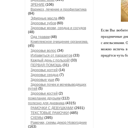
ЗРЕНИЕ
(106)
Варикоз, лечение и профилактика
(84)
Эфирные масла
(60)
Здоровье зубов
(60)
Здоровье крови, сердца и сосудов
Если Вы любите 
(48)
праздничные дни
Ода травам
(48)
Комплексное очищение организма.
с апельсинами. 
(45)
можно испечь в 
Здоровье волос
(34)
придётся чуть бо
Избавиться от паразитов
(33)
Каждый день с пользой!
(33)
ПЕРВАЯ ПОМОЩЬ
(31)
Здоровье ногтей
(14)
Здоровье сердца
(7)
Здоровые уши
(5)
Здоровье почек и мочевыводящих
путей
(5)
Здоровье костей
(2)
пожелание друзьям
(112)
полезно для дневника
(4315)
РАМОЧКИ С ДЕВУШКАМИ
(2931)
ТЕКСТОВЫЕ РАМОЧКИ
(485)
СХЕМЫ
(395)
Рамочки, схемы,декор Новогодние
(163)