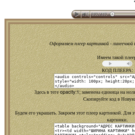
Оформляем плеер картинкой - линеечкой и
Имеем такой плее
КОД ПЛЕЕРА:
Здесь в теге opacity:1; заменена единица на но
Скопируйте код в Новую
Будем его украшать. Закроем этот плеер картинкой. Для э
картинки.