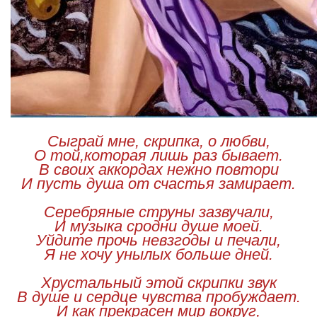
Сыграй мне, скрипка, о любви,
О той,которая лишь раз бывает.
В своих аккордах нежно повтори
И пусть душа от счастья замирает.
Серебряные струны зазвучали,
И музыка сродни душе моей.
Уйдите прочь невзгоды и печали,
Я не хочу унылых больше дней.
Хрустальный этой скрипки звук
В душе и сердце чувства пробуждает.
И как прекрасен мир вокруг,