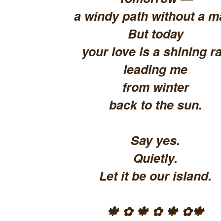
a windy path without a m
But today
your love is a shining ra
leading me
from winter
back to the sun.
Say yes.
Quietly.
Let it be our island.
🍁 ✿ 🍁 ✿ 🍁 ✿🍁