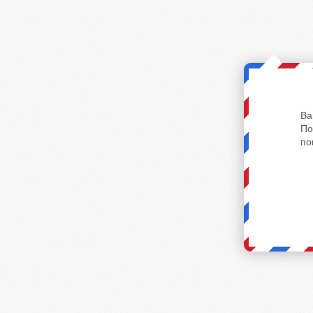
Ва
По
по