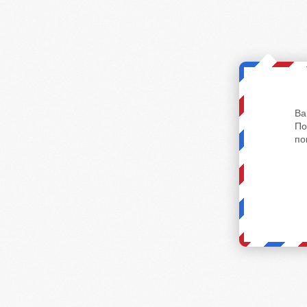
Ва
По
по