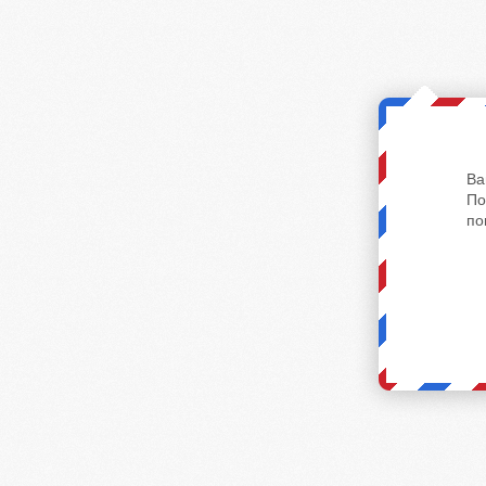
Ва
По
по