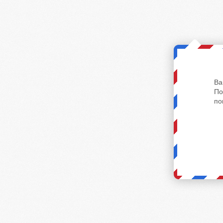
Ва
По
по