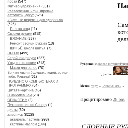
проза
(547)
На
Фитнес-упражнения
(531)
Развлечения, игры, игровые
автоматы, досуг
(526)
«Вкусные рецепты для здоровья»
Сам
(526)
Польза ягод
(11)
кот
Своими руками
(515)
дел
ВЯЗАНИЕ
(297)
Ремонт своими руками
(13)
ШИТЬЁ, школа шитья,
(7)
ПРОЗА
(499)
Стройная фигура
(237)
Уход за волосами
(213)
Рубрики:
здоровое питание/Реце
Маски для волос
(70)
Во имя жизни будущих людей, во имя
Для Вас
тебя, Родина!
(61)
ПОЛЕЗНО О КОМПЬЮТЕРАХ И
ПРОГРАММАХ
(54)
Метки:
торт
«черный лес»
Цитата-картина
(45)
О наболевшем
(23)
Процитировано
28 раз
ОРИФЛЕЙМ
(2)
Путешествие по Северу
(1)
диеты
(30)
живопись
(8228)
акварель, пастель
(998)
СЛОЕНЫЕ РУ
картины маслом
(144)