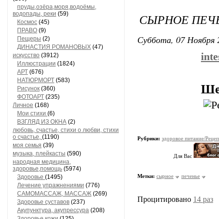
пруды,озёра,моря,водоёмы,
водопады, реки
(59)
СЫРНОЕ ПЕЧ
Космос
(45)
ПРАВО
(9)
Суббота, 07 Ноября 
Пещеры
(2)
ДИНАСТИЯ РОМАНОВЫХ
(47)
inte
искусство
(3912)
Иллюстрации
(1824)
АРТ
(676)
НАТЮРМОРТ
(583)
Ше
Рисунок
(360)
ФОТОАРТ
(235)
Личное
(168)
Мои стихи
(6)
ВЗГЛЯД ИЗ ОКНА
(2)
любовь, счастье, стихи о любви, стихи
о счастье,
(1190)
Рубрики:
здоровое питание/Реце
моя семья
(39)
музыка, плейкасты
(590)
Для Вас
народная медицина,
здоровье,помощь
(5974)
Метки:
сырное
печенье
Здоровье
(1495)
Лечение упражнениями
(776)
САМОМАССАЖ, МАССАЖ
(269)
Процитировано
14 раз
Здоровье суставов
(237)
Акупунктура, акупрессура
(208)
Здоровье кожи
(125)