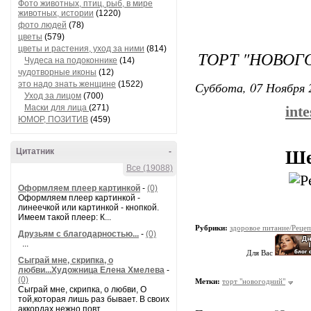
Фото животных, птиц, рыб, в мире
животных, истории
(1220)
фото людей
(78)
цветы
(579)
цветы и растения, уход за ними
(814)
ТОРТ "НОВОГ
Чудеса на подоконнике
(14)
чудотворные иконы
(12)
Суббота, 07 Ноября 
это надо знать женщине
(1522)
Уход за лицом
(700)
Маски для лица
(271)
inte
ЮМОР, ПОЗИТИВ
(459)
Цитатник
-
Ше
Все (19088)
Оформляем плеер картинкой
-
(0)
Оформляем плеер картинкой -
линеечкой или картинкой - кнопкой.
Имеем такой плеер: К...
Рубрики:
здоровое питание/Реце
Друзьям с благодарностью...
-
(0)
...
Для Вас
Сыграй мне, скрипка, о
любви...Художница Елена Хмелева
-
(0)
Метки:
торт "новогодний"
Сыграй мне, скрипка, о любви, О
той,которая лишь раз бывает. В своих
аккордах нежно повт...