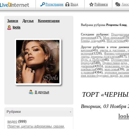
Регистрация
Вход
Рейтинги
Авос
Записи
Друзья
Комментарии
Выбрана рубрика
Рецепты блюд
.
Ipola
Соседние рубрики:
Праздничны
пирожные
(17),
Мои пирожки
(13
блины, оладьи
(4),
Моё печенье
(6)
Другие рубрики в этом дневни
картина
(45),
цветы и растения, 
истории
(1220),
Фитнес-упражне
диеты, рецепты долголетия
(817),
Путь к Победе
(46),
Путешестви
природа
(540),
Православие,вера,
дневника
(4315),
пожелание друзь
плейкасты
(590),
моя семья
(39),
лю
о разном
(4384),
здоровое питани
имя жизни будущих людей, во имя
ТОРТ «ЧЕРНЫ
В друзья
Вторник, 03 Ноября 2
Рубрики
-
loo
видео
(999)
Притчи, цитаты,афоризмы, сказки,