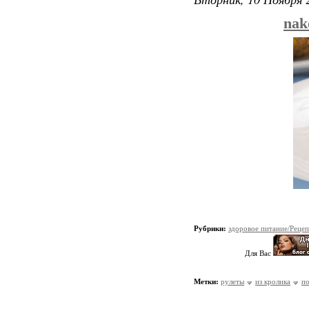
nak
Рубрики:
здоровое питание/Реце
Для Вас
Метки:
рулеты
из кролика
п