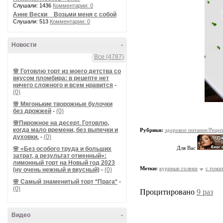
Слушали: 1436
Комментарии: 0
Анне Вески _ Возьми меня с собой
Слушали: 513
Комментарии: 0
Новости
-
Все (4787)
🌸 Готовлю торт из моего детства со
вкусом пломбира: в рецепте нет
ничего сложного и всем нравится
-
(0)
🌸 Мягонькие творожные булочки
без дрожжей
-
(0)
🌸Пирожное на десерт. Готовлю,
когда мало времени, без выпечки и
Рубрики:
здоровое питание/Реце
духовки.
-
(0)
Для Вас
🌸 «Без особого труда и больших
затрат, а результат отменный»:
лимонный торт на Новый год 2023
Метки:
куриные голени
с тома
(ну очень нежный и вкусный)
-
(0)
🌸 Самый знаменитый торт *Прага*
-
(0)
Процитировано
9 раз
Видео
-