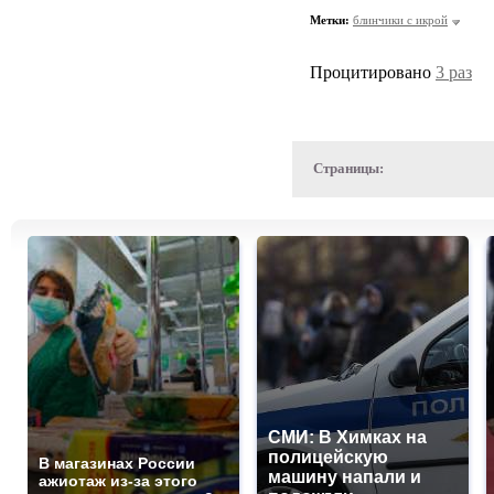
Метки:
блинчики с икрой
Процитировано
3 раз
Страницы:
СМИ: В Химках на
полицейскую
В магазинах России
машину напали и
ажиотаж из-за этого