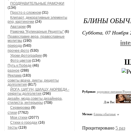
ПОЗДРАВИТЕЛЬНЫЕ РАМОЧКИ
(134)
Просто о сложном
(31)
Клипарт, декоративные элементы
БЛИНЫ ОБЫ
png, картиночки
(24)
Аватарки
(9)
Суббота, 07 Ноября 
Рамочка "Кулинарные Рецепты"
(6)
Православие,вера, православные
молитвы
(190)
int
природа
(540)
прочее фото
(530)
Уроки фотографии
(9)
Ш
Фото цветов
(134)
Путь к Победе
(46)
разное
(288)
Реклама
(183)
советы врача, диеты, рецепты
долголетия
(817)
ЙОГА, ЦИГУН, ШИАЦУ, АЮРВЕДА -
Рубрики:
здоровое питание/Реце
секреты долголетия
(296)
дизайн, мода,советы дизайнера,
Для Вас
стилиста, интерьеры
(708)
Сервировка
(9)
стихи
(7762)
Метки:
блины обычные
Мои стихи
(2077)
Стихи о городах
(16)
тесты
(119)
Процитировано
5 раз