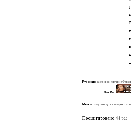
Рубрики:
здоровое питание/Реце
Для Вас
Метки:
медовик
из заварного т
Процитировано
44 раз