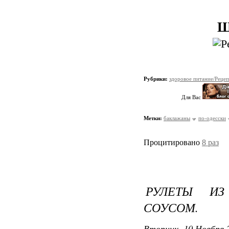
Ш
Рубрики:
здоровое питание/Реце
Для Вас
Метки:
баклажаны
по-одесски
Процитировано
8 раз
РУЛЕТЫ И
СОУСОМ.
Вторник, 10 Ноября 2