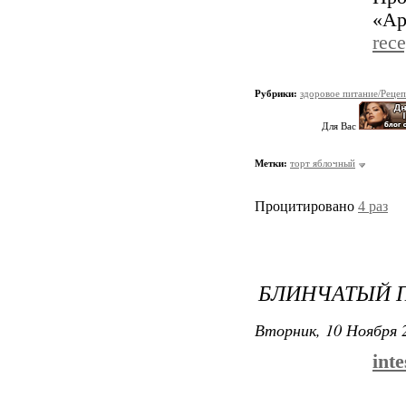
«Ар
rece
Рубрики:
здоровое питание/Реце
Для Вас
Метки:
торт яблочный
Процитировано
4 раз
БЛИНЧАТЫЙ 
Вторник, 10 Ноября 2
int