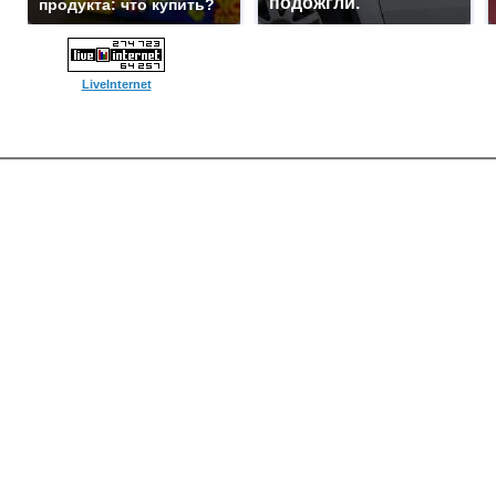
подожгли.
продукта: что купить?
LiveInternet