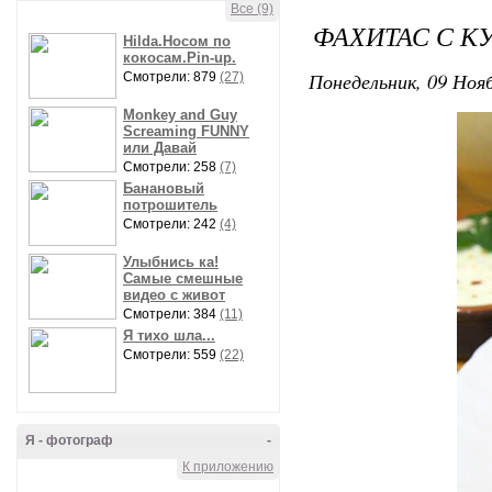
Все (9)
ФАХИТАС С К
Hilda.Носом по
кокосам.Pin-up.
Понедельник, 09 Нояб
Смотрели: 879
(27)
Monkey and Guy
Screaming FUNNY
или Давай
Смотрели: 258
(7)
Банановый
потрошитель
Смотрели: 242
(4)
Улыбнись ка!
Самые смешные
видео с живот
Смотрели: 384
(11)
Я тихо шла...
Смотрели: 559
(22)
Я - фотограф
-
К приложению