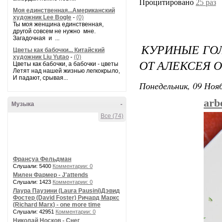
Процитировано
25 раз
Моя единственная...Американский
художник Lee Bogle
-
(0)
Ты моя женщина единственная,
другой совсем не нужно мне.
Загадочная и ...
КУРИНЫЕ ГОЛ
Цветы как бабочки... Китайский
художник Liu Yutao
-
(0)
ОТ АЛЕКСЕЯ 
Цветы как бабочки, а бабочки - цветы
Летят над нашей жизнью легкокрыло,
И падают, срывая...
Понедельник, 09 Нояб
arb
Музыка
-
Все (74)
Франсуа Фельдман
Слушали: 5400
Комментарии: 0
Милен Фармер - J'attends
Слушали: 1423
Комментарии: 0
Лаура Паузини (Laura Pausini)Дэвид
Фостер (David Foster) Ричард Маркс
(Richard Marx) - one more time
Слушали: 42951
Комментарии: 0
Николай Носков - Снег