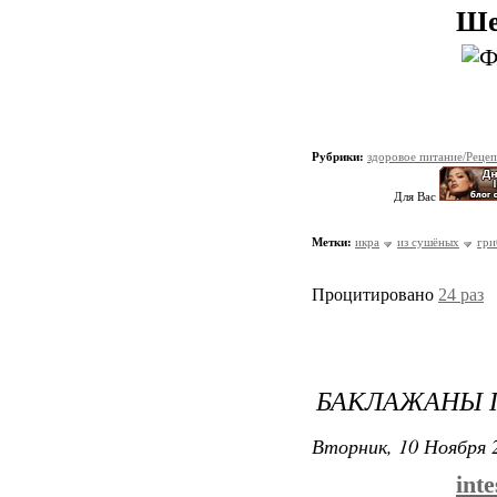
Ше
Рубрики:
здоровое питание/Реце
Для Вас
Метки:
икра
из сушёных
гри
Процитировано
24 раз
БАКЛАЖАНЫ 
Вторник, 10 Ноября 2
inte