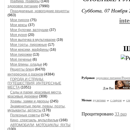
графика, гравюры
(140)
здоровое питание
(7990)
Суббота, 07 Ноября 
Праздничные, новогодние рецепты
(963)
inte
Мои пироги
(75)
Мои кексы
(37)
Мои булочки, ватрушки
(37)
Моя кухня
(20)
Моя выпечка в мультиварке
(19)
Мои торты, пирожные
(17)
Ш
Мои кексики, маффины
(16)
Мои пирожки
(13)
Моё печенье
(6)
Мои блины, оладьи
(4)
Рецепты блюд
(6470)
интересное о разном
(4384)
Рубрики:
здоровое питание/Реце
ГОРОДА И СТРАНЫ,
ПУТЕШЕСТВИЯ, ИНТЕРЕСНЫЕ
МЕСТА
(1051)
Для Вас
Сады и парки, красивые места,
красивые деревни
(308)
Метки:
рулетики
с сыром
сл
Храмы, замки и дворцы
(245)
Знаменитые люди, певцы, поэты,
музыканты, артисты
(176)
Процитировано
33 раз
Полезные советы
(174)
Кино, спектакль, мультфильм
(168)
АВТОМОБИЛИ, МОТОЦИКЛЫ, ЯХТЫ
(100)