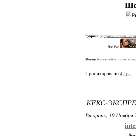
Ше
Рубрики:
здоровое питание/Реце
Для Вас
Метки:
блинчатый
пирог
за
Процитировано
42 раз
КЕКС-ЭКСПР
Вторник, 10 Ноября 2
int