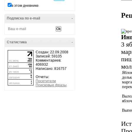
в этом дневнике
Рец
Подписка по e-mail
-
Инг
Статистика
-
3 я
мар
Создан: 22.09.2008
Записей: 59105
пи
Комментариев:
406932
мол
Написано: 816757
Ябло
Отчеты:
доль
Посетители
марг
Поисковые фразы
пере
Выло
яблоч
Выпек
Ист
Про