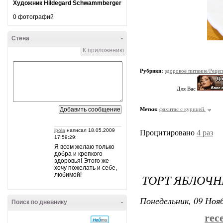
Художник Hildegard Schwammberger
0 фотографий
Стена
-
К приложению
Рубрики:
здоровое питание/Реце
Для Вас
Метки:
фахитас с курицей.
ipola
написал 18.05.2009
Процитировано
4 раз
17:59:29:
Я всем желаю только
добра и крепкого
здоровья! Этого же
хочу пожелать и себе,
любимой!
ТОРТ ЯБЛОЧ
Понедельник, 09 Нояб
Поиск по дневнику
-
rec