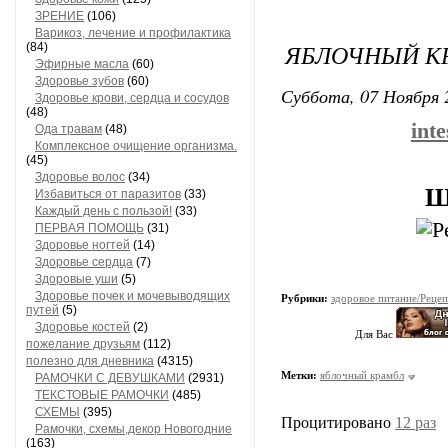
ЗРЕНИЕ
(106)
Варикоз, лечение и профилактика
ЯБЛОЧНЫЙ К
(84)
Эфирные масла
(60)
Здоровье зубов
(60)
Суббота, 07 Ноября 
Здоровье крови, сердца и сосудов
(48)
int
Ода травам
(48)
Комплексное очищение организма.
(45)
Здоровье волос
(34)
Ш
Избавиться от паразитов
(33)
Каждый день с пользой!
(33)
ПЕРВАЯ ПОМОЩЬ
(31)
Здоровье ногтей
(14)
Здоровье сердца
(7)
Здоровые уши
(5)
Здоровье почек и мочевыводящих
Рубрики:
здоровое питание/Реце
путей
(5)
Здоровье костей
(2)
Для Вас
пожелание друзьям
(112)
полезно для дневника
(4315)
Метки:
яблочный крамбл
РАМОЧКИ С ДЕВУШКАМИ
(2931)
ТЕКСТОВЫЕ РАМОЧКИ
(485)
СХЕМЫ
(395)
Процитировано
12 раз
Рамочки, схемы,декор Новогодние
(163)