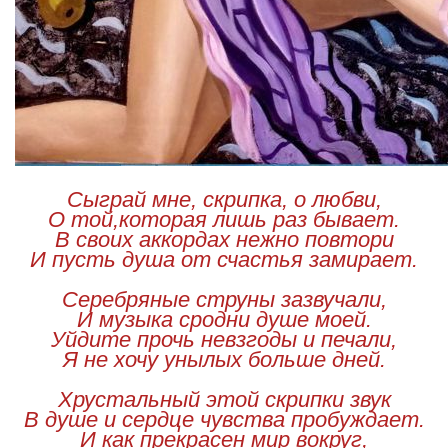
Сыграй мне, скрипка, о любви,
О той,которая лишь раз бывает.
В своих аккордах нежно повтори
И пусть душа от счастья замирает.
Серебряные струны зазвучали,
И музыка сродни душе моей.
Уйдите прочь невзгоды и печали,
Я не хочу унылых больше дней.
Хрустальный этой скрипки звук
В душе и сердце чувства пробуждает.
И как прекрасен мир вокруг,