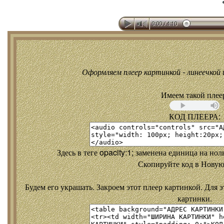
Оформляем плеер картинкой - линеечкой и
Имеем такой плее
КОД ПЛЕЕРА:
Здесь в теге opacity:1; заменена единица на но
Скопируйте код в Новую
Будем его украшать. Закроем этот плеер картинкой. Для э
картинки.