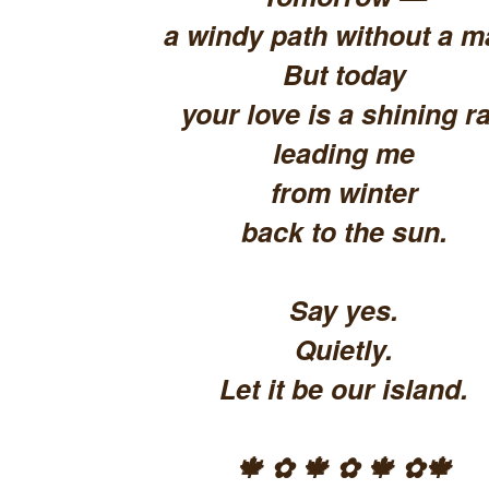
a windy path without a m
But today
your love is a shining ra
leading me
from winter
back to the sun.
Say yes.
Quietly.
Let it be our island.
🍁 ✿ 🍁 ✿ 🍁 ✿🍁