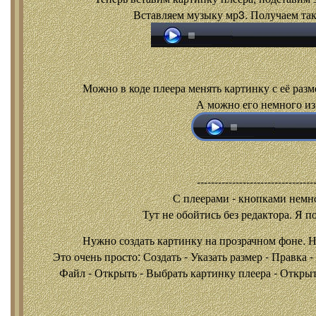
Вставляем музыку мр3. Получаем так
Можно в коде плеера менять картинку с её разм
А можно его немного из
---------------------------------
С плеерами - кнопками
немно
Тут не обойтись без редактора. Я п
Нужно создать картинку на прозрачном фоне. 
Это очень просто: Создать - Указать размер - Правка 
Файл - Открыть - Выбрать картинку плеера - Открыть