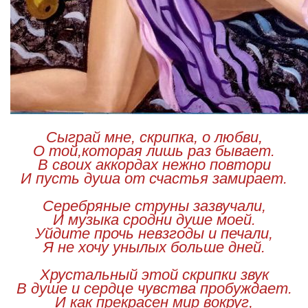
Сыграй мне, скрипка, о любви,
О той,которая лишь раз бывает.
В своих аккордах нежно повтори
И пусть душа от счастья замирает.
Серебряные струны зазвучали,
И музыка сродни душе моей.
Уйдите прочь невзгоды и печали,
Я не хочу унылых больше дней.
Хрустальный этой скрипки звук
В душе и сердце чувства пробуждает.
И как прекрасен мир вокруг,