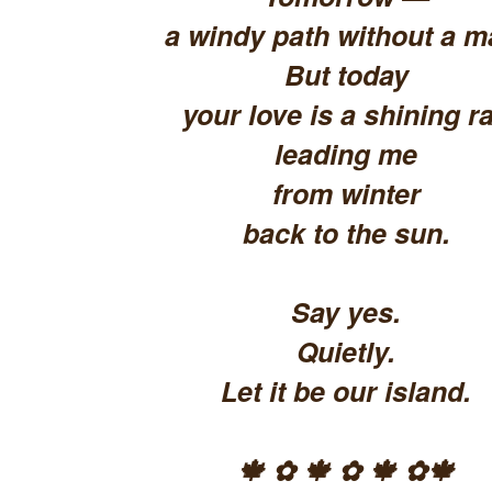
a windy path without a m
But today
your love is a shining ra
leading me
from winter
back to the sun.
Say yes.
Quietly.
Let it be our island.
🍁 ✿ 🍁 ✿ 🍁 ✿🍁