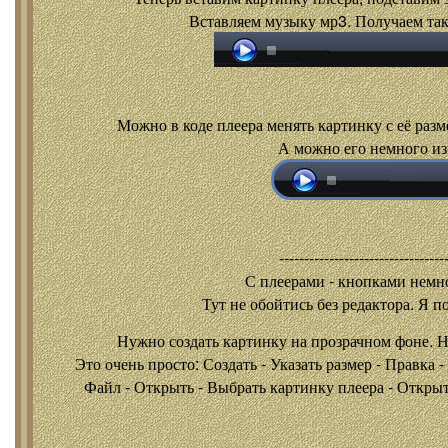
Вставляем музыку мр3. Получаем так
Можно в коде плеера менять картинку с её разм
А можно его немного из
---------------------------------
С плеерами - кнопками
немно
Тут не обойтись без редактора. Я п
Нужно создать картинку на прозрачном фоне. 
Это очень просто: Создать - Указать размер - Правка 
Файл - Открыть - Выбрать картинку плеера - Открыть