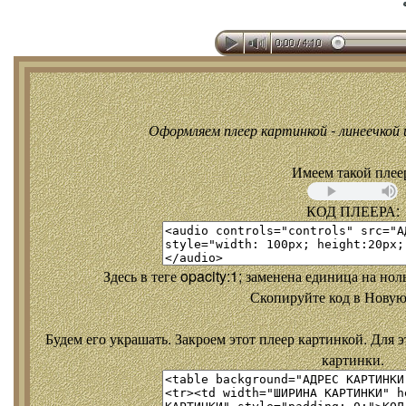
Оформляем плеер картинкой - линеечкой и
Имеем такой плее
КОД ПЛЕЕРА:
Здесь в теге opacity:1; заменена единица на но
Скопируйте код в Новую
Будем его украшать. Закроем этот плеер картинкой. Для э
картинки.