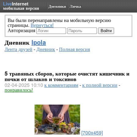
Live
Internet
Дневники
Личка
мобильная версия
Вы были перенаправлены на мобильную версию
страницы.
Вернуться!
Авторизация
Дневник
Ipola
Лента друзей
-
Дневник
-
Полная версия
5 травяных сборов, которые очистят кишечник и
почки от шлаков и токсинов
02-04-2025 10:10
к комментариям
-
к полной версии
-
понравилось!
[700x459]