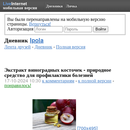
Live
Internet
Дневники
Личка
мобильная версия
Вы были перенаправлены на мобильную версию
страницы.
Вернуться!
Авторизация
Дневник
Ipola
Лента друзей
-
Дневник
-
Полная версия
Экстракт виноградных косточек - природное
средство для профилактики болезней
17-10-2024 10:30
к комментариям
-
к полной версии
-
понравилось!
[700x495]