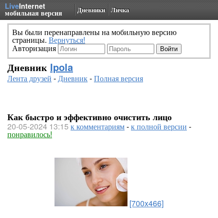
Live
Internet
Дневники
Личка
мобильная версия
Вы были перенаправлены на мобильную версию
страницы.
Вернуться!
Авторизация
Дневник
Ipola
Лента друзей
-
Дневник
-
Полная версия
Как быстро и эффективно очистить лицо
20-05-2024 13:15
к комментариям
-
к полной версии
-
понравилось!
[700x466]