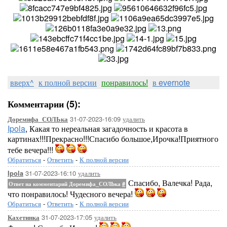
вверх^
к полной версии
понравилось!
в evernote
Комментарии (5):
31-07-2023-16:09
удалить
Доремифа_СОЛЬка
Ipola
, Какая то нереальная загадочность и красота в
картинах!!!Прекрасно!!!Спасибо большое,Ирочка!Приятного
тебе вечера!!!
Обратиться
-
Ответить
-
К полной версии
31-07-2023-16:10
удалить
Ipola
Спасибо, Валечка! Рада,
Ответ на комментарий Доремифа_СОЛЬка
#
что понравилось! Чудесного вечера!
Обратиться
-
Ответить
-
К полной версии
31-07-2023-17:05
удалить
Кахетинка