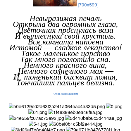
[700x599]
Невыразимая печаль
Открыла два огромных глаза,
Цветочная проснулась ваза
И выплеснула свой хрусталь.
Вся комната напоена
Истомой — сладкое лекарство!
Такое маленькое царство
Так много поглотило сна.
Немного красного вина,
Немного солнечного мая —
И, тоненький бисквит ломая,
Тончайших пальцев белизна.
Осип Мандельштам