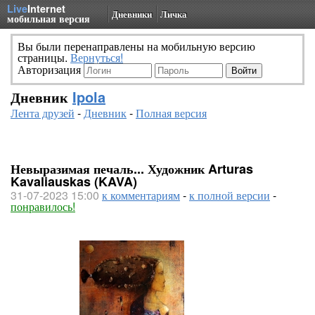
Live
Internet
Дневники
Личка
мобильная версия
Вы были перенаправлены на мобильную версию
страницы.
Вернуться!
Авторизация
Дневник
Ipola
Лента друзей
-
Дневник
-
Полная версия
Невыразимая печаль... Художник Arturas
Kavaliauskas (KAVA)
31-07-2023 15:00
к комментариям
-
к полной версии
-
понравилось!