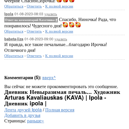
Феерия! Спасибо,Ирочка!
Обратиться
-
Ответить
-
К полной версии
01-08-2023-08:03
удалить
Ipola
Спасибо, Ниночка! Рада, что
Ответ на комментарий Кахетинка
#
понравилось! Чудесного дня!
Обратиться
-
Ответить
-
К полной версии
01-08-2023-09:00
удалить
babeta-liza
И правда, все такие печальные...благодарю Ирочка!
Отличного дня!
Обратиться
-
Ответить
-
К полной версии
Комментарии (5):
вверх^
Вы сейчас не можете прокомментировать это сообщение.
Дневник Невыразимая печаль... Художник
Arturas Kavaliauskas (KAVA) | Ipola -
Дневник ipola |
Лента друзей Ipola
/
Полная версия
Добавить в друзья
Страницы:
раньше»