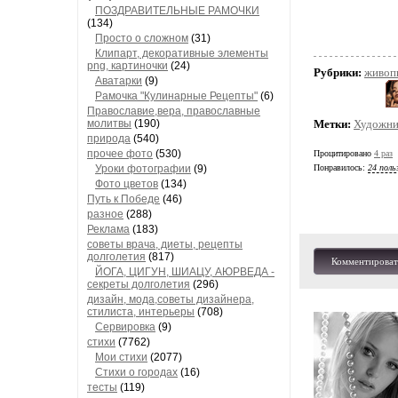
ПОЗДРАВИТЕЛЬНЫЕ РАМОЧКИ
(134)
Просто о сложном
(31)
Клипарт, декоративные элементы
png, картиночки
(24)
Рубрики:
живоп
Аватарки
(9)
Рамочка "Кулинарные Рецепты"
(6)
Православие,вера, православные
молитвы
(190)
Метки:
Художни
природа
(540)
прочее фото
(530)
Процитировано
4 раз
Уроки фотографии
(9)
Понравилось:
24 поль
Фото цветов
(134)
Путь к Победе
(46)
разное
(288)
Реклама
(183)
советы врача, диеты, рецепты
долголетия
(817)
Комментироват
ЙОГА, ЦИГУН, ШИАЦУ, АЮРВЕДА -
секреты долголетия
(296)
дизайн, мода,советы дизайнера,
стилиста, интерьеры
(708)
Сервировка
(9)
стихи
(7762)
Мои стихи
(2077)
Стихи о городах
(16)
тесты
(119)