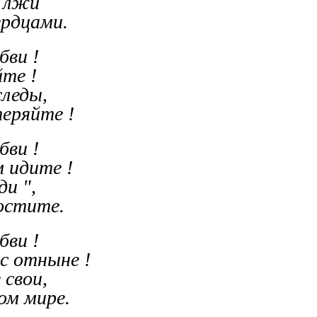
и лжи
ердцами.
бви !
йте !
следы,
теряйте !
бви !
м идите !
ди ",
остите.
бви !
ас отныне !
 свои,
ом мире.