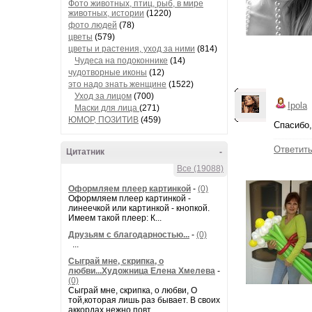
Фото животных, птиц, рыб, в мире
животных, истории
(1220)
фото людей
(78)
цветы
(579)
цветы и растения, уход за ними
(814)
Чудеса на подоконнике
(14)
чудотворные иконы
(12)
это надо знать женщине
(1522)
Уход за лицом
(700)
Ipola
Маски для лица
(271)
ЮМОР, ПОЗИТИВ
(459)
Спасибо,
Ответит
Цитатник
-
Все (19088)
Оформляем плеер картинкой
-
(0)
Оформляем плеер картинкой -
линеечкой или картинкой - кнопкой.
Имеем такой плеер: К...
Друзьям с благодарностью...
-
(0)
...
Сыграй мне, скрипка, о
любви...Художница Елена Хмелева
-
(0)
Сыграй мне, скрипка, о любви, О
той,которая лишь раз бывает. В своих
аккордах нежно повт...