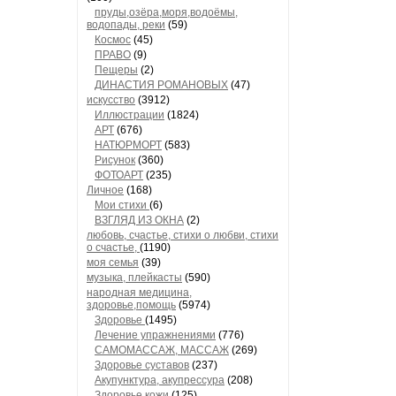
пруды,озёра,моря,водоёмы,
водопады, реки
(59)
Космос
(45)
ПРАВО
(9)
Пещеры
(2)
ДИНАСТИЯ РОМАНОВЫХ
(47)
искусство
(3912)
Иллюстрации
(1824)
АРТ
(676)
НАТЮРМОРТ
(583)
Рисунок
(360)
ФОТОАРТ
(235)
Личное
(168)
Мои стихи
(6)
ВЗГЛЯД ИЗ ОКНА
(2)
любовь, счастье, стихи о любви, стихи
о счастье,
(1190)
моя семья
(39)
музыка, плейкасты
(590)
народная медицина,
здоровье,помощь
(5974)
Здоровье
(1495)
Лечение упражнениями
(776)
САМОМАССАЖ, МАССАЖ
(269)
Здоровье суставов
(237)
Акупунктура, акупрессура
(208)
Здоровье кожи
(125)