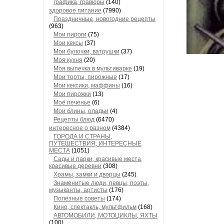
графика, гравюры
(140)
здоровое питание
(7990)
Праздничные, новогодние рецепты
(963)
Мои пироги
(75)
Мои кексы
(37)
Мои булочки, ватрушки
(37)
Моя кухня
(20)
Моя выпечка в мультиварке
(19)
Мои торты, пирожные
(17)
Мои кексики, маффины
(16)
Мои пирожки
(13)
Моё печенье
(6)
Мои блины, оладьи
(4)
Рецепты блюд
(6470)
интересное о разном
(4384)
ГОРОДА И СТРАНЫ,
ПУТЕШЕСТВИЯ, ИНТЕРЕСНЫЕ
МЕСТА
(1051)
Сады и парки, красивые места,
красивые деревни
(308)
Храмы, замки и дворцы
(245)
Знаменитые люди, певцы, поэты,
музыканты, артисты
(176)
Полезные советы
(174)
Кино, спектакль, мультфильм
(168)
АВТОМОБИЛИ, МОТОЦИКЛЫ, ЯХТЫ
(100)