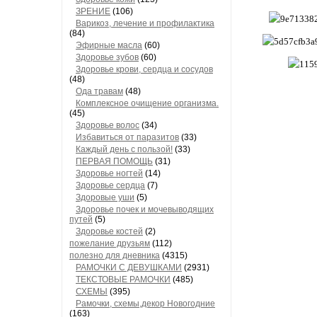
ЗРЕНИЕ
(106)
Варикоз, лечение и профилактика
(84)
Эфирные масла
(60)
Здоровье зубов
(60)
Здоровье крови, сердца и сосудов
(48)
Ода травам
(48)
Комплексное очищение организма.
(45)
Здоровье волос
(34)
Избавиться от паразитов
(33)
Каждый день с пользой!
(33)
ПЕРВАЯ ПОМОЩЬ
(31)
Здоровье ногтей
(14)
Здоровье сердца
(7)
Здоровые уши
(5)
Здоровье почек и мочевыводящих
путей
(5)
Здоровье костей
(2)
пожелание друзьям
(112)
полезно для дневника
(4315)
РАМОЧКИ С ДЕВУШКАМИ
(2931)
ТЕКСТОВЫЕ РАМОЧКИ
(485)
СХЕМЫ
(395)
Рамочки, схемы,декор Новогодние
(163)