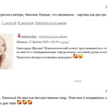
удесного вечера, Ниночка! Хорошо, что напомнили... картины как раз про
ь
С цитатой
В цитатник
Обратиться по имени
babeta-liza
обратиться по имени
Пятница, 12 Августа 2022 г. 20:39 (
ссылка
)
Благодарю Ирочка! Психологический аспект прослеживается в эти
но вместе с тем,выражающие определенное состояние души, в осно
Чудесного вечера и отличных выходных!
, Лизонька! Не простые бесчувственные лица. Этим мне и понравились к
о дня тебе!