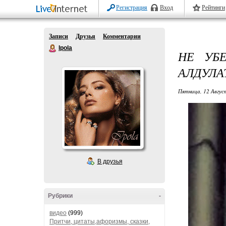
Регистрация
Вход
Рейтинги
Записи
Друзья
Комментарии
Ipola
НЕ УБ
АЛДУЛА
Пятница, 12 Авгус
В друзья
Рубрики
-
видео
(999)
Притчи, цитаты,афоризмы, сказки,