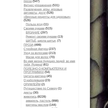
проза
(547)
Фитнес-упражнения
(531)
Развлечения, игры, игровые
автоматы, досуг
(526)
«Вкусные рецепты для здоровья»
(526)
Польза ягод
(11)
Своими руками
(515)
ВЯЗАНИЕ
(297)
Ремонт своими руками
(13)
ШИТЬЁ, школа шитья,
(7)
ПРОЗА
(499)
Стройная фигура
(237)
Уход за волосами
(213)
Маски для волос
(70)
Во имя жизни будущих людей, во имя
тебя, Родина!
(61)
ПОЛЕЗНО О КОМПЬЮТЕРАХ И
ПРОГРАММАХ
(54)
Цитата-картина
(45)
О наболевшем
(23)
ОРИФЛЕЙМ
(2)
Путешествие по Северу
(1)
диеты
(30)
живопись
(8228)
акварель, пастель
(998)
картины маслом
(144)