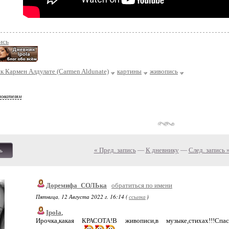
ись
к Кармен Алдулате (Carmen Aldunate)
картины
живопись
зователям
« Пред. запись
—
К дневнику
—
След. запись 
ь
Доремифа_СОЛЬка
обратиться по имени
Пятница, 12 Августа 2022 г. 16:14 (
ссылка
)
Ipola
,
Ирочка,какая КРАСОТА!В живописи,в музыке,стихах!!!Сп