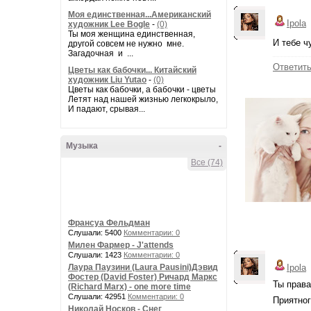
Моя единственная...Американский
Ipola
художник Lee Bogle
-
(0)
Ты моя женщина единственная,
И тебе ч
другой совсем не нужно мне.
Загадочная и ...
Ответит
Цветы как бабочки... Китайский
художник Liu Yutao
-
(0)
Цветы как бабочки, а бабочки - цветы
Летят над нашей жизнью легкокрыло,
И падают, срывая...
Музыка
-
Все (74)
Франсуа Фельдман
Слушали: 5400
Комментарии: 0
Милен Фармер - J'attends
Слушали: 1423
Комментарии: 0
Лаура Паузини (Laura Pausini)Дэвид
Ipola
Фостер (David Foster) Ричард Маркс
Ты права
(Richard Marx) - one more time
Слушали: 42951
Комментарии: 0
Приятног
Николай Носков - Снег