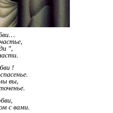
юбви…
частье,
ди ",
части.
бви !
спасенье.
ны вы,
точенье.
бви,
ом с вами.