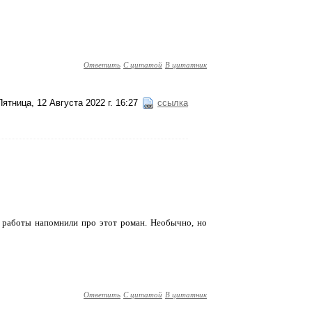
Ответить
С цитатой
В цитатник
Пятница, 12 Августа 2022 г. 16:27
ссылка
к работы напомнили про этот роман. Необычно, но
Ответить
С цитатой
В цитатник