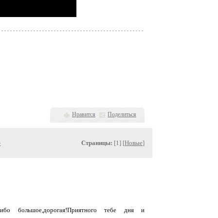
Нравится
Поделиться
»
Страницы:
[1] [
Новые
]
асибо большое,дорогая!Приятного тебе дня и