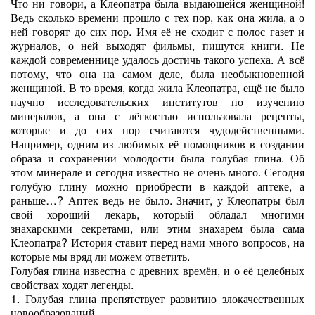
Что ни говори, а Клеопатра была выдающейся женщиной!
Ведь сколько времени прошло с тех пор, как она жила, а о
ней говорят до сих пор. Имя её не сходит с полос газет и
журналов, о ней выходят фильмы, пишутся книги. Не
каждой современнице удалось достичь такого успеха. А всё
потому, что она на самом деле, была необыкновенной
женщиной. В то время, когда жила Клеопатра, ещё не было
научно исследовательских институтов по изучению
минералов, а она с лёгкостью использовала рецепты,
которые и до сих пор считаются чудодейственными.
Например, одним из любимых её помощников в создании
образа и сохранении молодости была голубая глина. Об
этом минерале и сегодня известно не очень много. Сегодня
голубую глину можно приобрести в каждой аптеке, а
раньше…? Аптек ведь не было. Значит, у Клеопатры был
свой хороший лекарь, который обладал многими
знахарскими секретами, или этим знахарем была сама
Клеопатра? История ставит перед нами много вопросов, на
которые мы вряд ли можем ответить.
Голубая глина известна с древних времён, и о её целебных
свойствах ходят легенды.
1.
Голубая глина препятствует развитию злокачественных
новообразований.