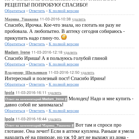
РЕЦЕПТЫ! ПОПРОБУЮ! СПАСИБО!
Обратиться
-
Ответить
-
К полной версии
11-03-2016-10:38
удалить
Марина_Ушакова
Спасибо, Ирочка. Кое-что знала, но глотать ни разу не
пробовала. А любопытно. В аптеку сегодня собираюсь -
прикупить надо глину-то.
Обратиться
-
Ответить
-
К полной версии
11-03-2016-12:18
удалить
Madam_Irene
Спасибо Ириша! А я пользуюсь голубой глиной
Обратиться
-
Ответить
-
К полной версии
11-03-2016-12:50
удалить
Владимир_Шильников
Интересный и полезный пост! Спасибо Ирина!
Обратиться
-
Ответить
-
К полной версии
11-03-2016-16:11
удалить
Ipola
Молодец! Надо и мне купить -
Ответ на комментарий Madam_Irene
#
давно собой не занималась!
Обратиться
-
Ответить
-
К полной версии
11-03-2016-16:44
удалить
Ipola
Вот там и спроси про
Ответ на комментарий Марина_Ушакова
#
глотание. Она лечит! Если в аптеке куплена. Раньше я умела
находить её на природе, но уж 10 дет не выхожу из дома -