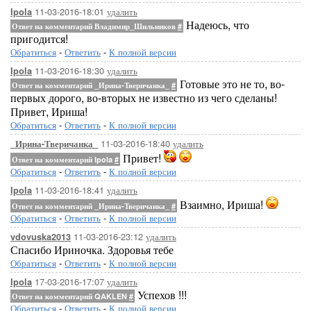
11-03-2016-18:01
удалить
Ipola
Надеюсь, что
Ответ на комментарий Владимир_Шильников
#
пригодится!
Обратиться
-
Ответить
-
К полной версии
11-03-2016-18:30
удалить
Ipola
Готовые это не то, во-
Ответ на комментарий _Ирина-Тверичанка_
#
первых дорого, во-вторых не известно из чего сделаны!
Привет, Ириша!
Обратиться
-
Ответить
-
К полной версии
11-03-2016-18:40
удалить
_Ирина-Тверичанка_
Привет!
Ответ на комментарий Ipola
#
Обратиться
-
Ответить
-
К полной версии
11-03-2016-18:41
удалить
Ipola
Взаимно, Ириша!
Ответ на комментарий _Ирина-Тверичанка_
#
Обратиться
-
Ответить
-
К полной версии
11-03-2016-23:12
удалить
vdovuska2013
Спасибо Ириночка. Здоровья тебе
Обратиться
-
Ответить
-
К полной версии
17-03-2016-17:07
удалить
Ipola
Успехов !!!
Ответ на комментарий QAKLEN
#
Обратиться
-
Ответить
-
К полной версии