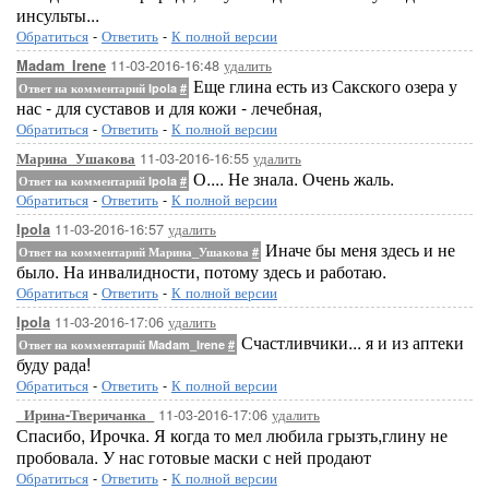
инсульты...
Обратиться
-
Ответить
-
К полной версии
11-03-2016-16:48
удалить
Madam_Irene
Еще глина есть из Сакского озера у
Ответ на комментарий Ipola
#
нас - для суставов и для кожи - лечебная,
Обратиться
-
Ответить
-
К полной версии
11-03-2016-16:55
удалить
Марина_Ушакова
О.... Не знала. Очень жаль.
Ответ на комментарий Ipola
#
Обратиться
-
Ответить
-
К полной версии
11-03-2016-16:57
удалить
Ipola
Иначе бы меня здесь и не
Ответ на комментарий Марина_Ушакова
#
было. На инвалидности, потому здесь и работаю.
Обратиться
-
Ответить
-
К полной версии
11-03-2016-17:06
удалить
Ipola
Счастливчики... я и из аптеки
Ответ на комментарий Madam_Irene
#
буду рада!
Обратиться
-
Ответить
-
К полной версии
11-03-2016-17:06
удалить
_Ирина-Тверичанка_
Спасибо, Ирочка. Я когда то мел любила грызть,глину не
пробовала. У нас готовые маски с ней продают
Обратиться
-
Ответить
-
К полной версии