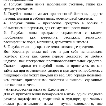
2.
Голубая глина лечит заболевания суставов, такие как
артрит, ревматизм.
3.
Голубая глина помогает при язвенной болезни, циррозе
печени, анемии и заболеваниях мочеполовой системы.
4.
Голубая глина – прекрасное средство в борьбе с
облысением и перхотью, для стимуляции роста волос.
5.
Голубая глина прекрасно справляется с такими
проблемами, как целлюлит, растяжки, веснушки,
расширенные поры, морщины, дерматиты и экземы.
6.
Голубая глина прекрасное омолаживающее средство.
Вот Клеопатра знала всё это и для себя использовала
голубую глину как самое первое лекарство от любых
недугов, как прекрасное противовоспалительное средство.
Скатать шарики из голубой глины и принимать их как
таблетки при отравлениях, диарее и при других проблемах с
пищеварением может каждый из вас. Это гораздо полезнее,
чем глотать пригоршнями таблетки и пилюли, сделанные
неизвестно из чего.
«Антивозрастная маска от Клеопатры».
Для её приготовления понадобится мякоть одной среднего
размера картофелины, сваренной в мундире; две чайных
ложки растительного масла – лучше оливкового; две