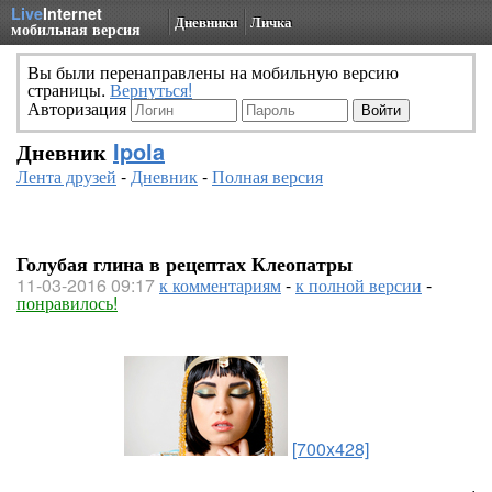
Live
Internet
Дневники
Личка
мобильная версия
Вы были перенаправлены на мобильную версию
страницы.
Вернуться!
Авторизация
Дневник
Ipola
Лента друзей
-
Дневник
-
Полная версия
Голубая глина в рецептах Клеопатры
11-03-2016 09:17
к комментариям
-
к полной версии
-
понравилось!
[700x428]