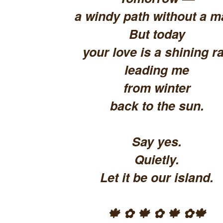
a windy path without a m
But today
your love is a shining ra
leading me
from winter
back to the sun.
Say yes.
Quietly.
Let it be our island.
🍁 ✿ 🍁 ✿ 🍁 ✿🍁