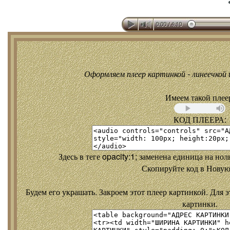
Оформляем плеер картинкой - линеечкой и
Имеем такой плее
КОД ПЛЕЕРА:
Здесь в теге opacity:1; заменена единица на но
Скопируйте код в Новую
Будем его украшать. Закроем этот плеер картинкой. Для э
картинки.