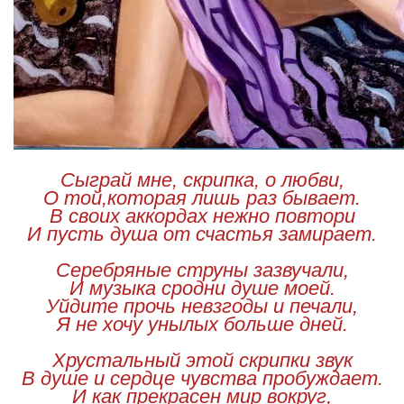
Сыграй мне, скрипка, о любви,
О той,которая лишь раз бывает.
В своих аккордах нежно повтори
И пусть душа от счастья замирает.
Серебряные струны зазвучали,
И музыка сродни душе моей.
Уйдите прочь невзгоды и печали,
Я не хочу унылых больше дней.
Хрустальный этой скрипки звук
В душе и сердце чувства пробуждает.
И как прекрасен мир вокруг,