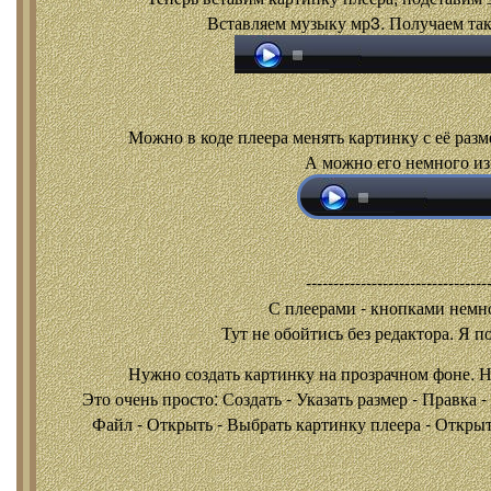
Вставляем музыку мр3. Получаем так
Можно в коде плеера менять картинку с её разм
А можно его немного из
---------------------------------
С плеерами - кнопками
немно
Тут не обойтись без редактора. Я п
Нужно создать картинку на прозрачном фоне. 
Это очень просто: Создать - Указать размер - Правка 
Файл - Открыть - Выбрать картинку плеера - Открыть