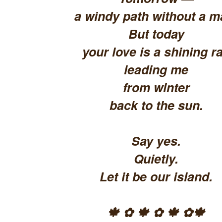
a windy path without a m
But today
your love is a shining ra
leading me
from winter
back to the sun.
Say yes.
Quietly.
Let it be our island.
🍁 ✿ 🍁 ✿ 🍁 ✿🍁