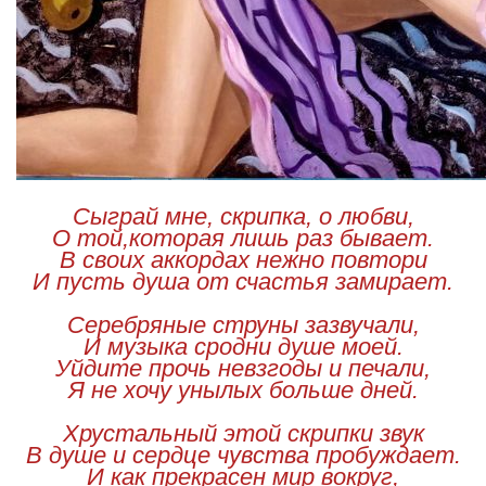
Сыграй мне, скрипка, о любви,
О той,которая лишь раз бывает.
В своих аккордах нежно повтори
И пусть душа от счастья замирает.
Серебряные струны зазвучали,
И музыка сродни душе моей.
Уйдите прочь невзгоды и печали,
Я не хочу унылых больше дней.
Хрустальный этой скрипки звук
В душе и сердце чувства пробуждает.
И как прекрасен мир вокруг,