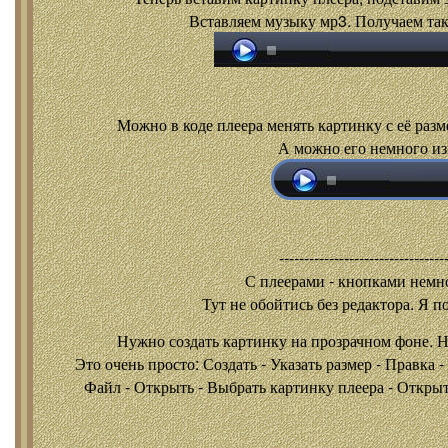
Вставляем музыку мр3. Получаем так
Можно в коде плеера менять картинку с её разм
А можно его немного из
---------------------------------
С плеерами - кнопками
немно
Тут не обойтись без редактора. Я п
Нужно создать картинку на прозрачном фоне. 
Это очень просто: Создать - Указать размер - Правка 
Файл - Открыть - Выбрать картинку плеера - Открыть