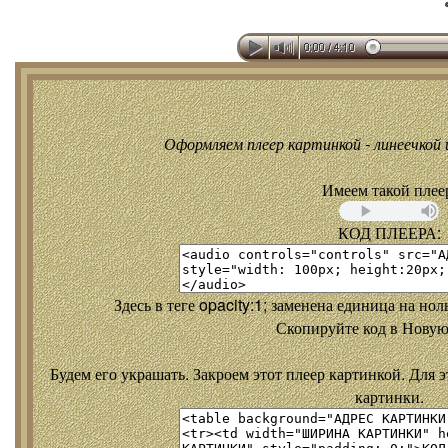
Оформляем плеер картинкой - линеечкой и
Имеем такой плее
КОД ПЛЕЕРА:
Здесь в теге opacity:1; заменена единица на но
Скопируйте код в Новую
Будем его украшать. Закроем этот плеер картинкой. Для э
картинки.