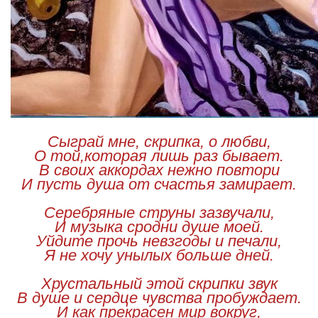
Сыграй мне, скрипка, о любви,
О той,которая лишь раз бывает.
В своих аккордах нежно повтори
И пусть душа от счастья замирает.
Серебряные струны зазвучали,
И музыка сродни душе моей.
Уйдите прочь невзгоды и печали,
Я не хочу унылых больше дней.
Хрустальный этой скрипки звук
В душе и сердце чувства пробуждает.
И как прекрасен мир вокруг,