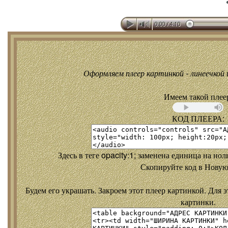
Оформляем плеер картинкой - линеечкой и
Имеем такой плее
КОД ПЛЕЕРА:
Здесь в теге opacity:1; заменена единица на но
Скопируйте код в Новую
Будем его украшать. Закроем этот плеер картинкой. Для э
картинки.