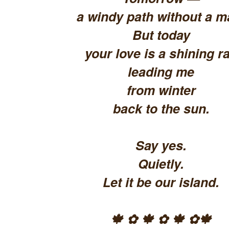
a windy path without a m
But today
your love is a shining ra
leading me
from winter
back to the sun.
Say yes.
Quietly.
Let it be our island.
🍁 ✿ 🍁 ✿ 🍁 ✿🍁