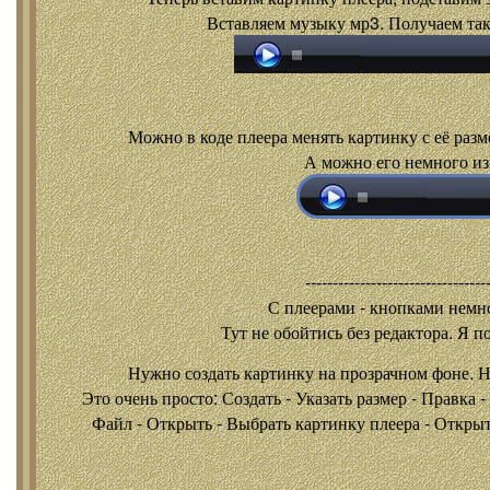
Вставляем музыку мр3. Получаем так
Можно в коде плеера менять картинку с её разм
А можно его немного из
---------------------------------
С плеерами - кнопками
немно
Тут не обойтись без редактора. Я п
Нужно создать картинку на прозрачном фоне. 
Это очень просто: Создать - Указать размер - Правка 
Файл - Открыть - Выбрать картинку плеера - Открыть