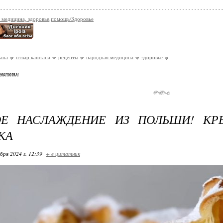
 медицина, здоровье,помощь/Здоровье
ана
отвар каштана
рецепты
народная медицина
здоровье
ователям
ОЕ НАСЛАЖДЕНИЕ ИЗ ПОЛЬШИ! КР
КА
бря 2024 г. 12:39
+ в цитатник