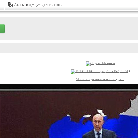
Авось
из (+ сутки) дневников
Меня всегда можно найти здесь!