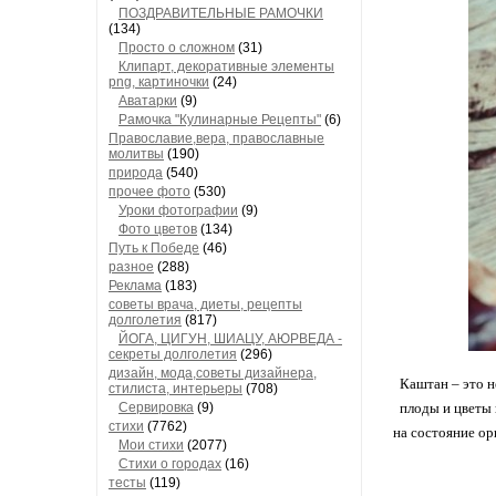
ПОЗДРАВИТЕЛЬНЫЕ РАМОЧКИ
(134)
Просто о сложном
(31)
Клипарт, декоративные элементы
png, картиночки
(24)
Аватарки
(9)
Рамочка "Кулинарные Рецепты"
(6)
Православие,вера, православные
молитвы
(190)
природа
(540)
прочее фото
(530)
Уроки фотографии
(9)
Фото цветов
(134)
Путь к Победе
(46)
разное
(288)
Реклама
(183)
советы врача, диеты, рецепты
долголетия
(817)
ЙОГА, ЦИГУН, ШИАЦУ, АЮРВЕДА -
секреты долголетия
(296)
дизайн, мода,советы дизайнера,
Каштан – это н
стилиста, интерьеры
(708)
Сервировка
(9)
плоды и цветы 
стихи
(7762)
на состояние ор
Мои стихи
(2077)
Стихи о городах
(16)
тесты
(119)