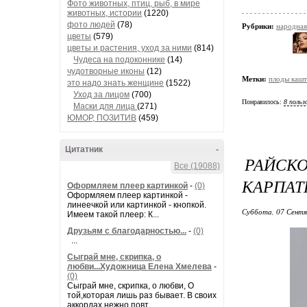
Фото животных, птиц, рыб, в мире
животных, истории
(1220)
фото людей
(78)
Рубрики:
народная
цветы
(579)
цветы и растения, уход за ними
(814)
Чудеса на подоконнике
(14)
чудотворные иконы
(12)
Метки:
плоды кашт
это надо знать женщине
(1522)
Уход за лицом
(700)
Понравилось:
8 польз
Маски для лица
(271)
ЮМОР, ПОЗИТИВ
(459)
Цитатник
-
РАЙСК
Все (19088)
КАРПАТ
Оформляем плеер картинкой
-
(0)
Оформляем плеер картинкой -
линеечкой или картинкой - кнопкой.
Суббота, 07 Сентя
Имеем такой плеер: К...
Друзьям с благодарностью...
-
(0)
...
Сыграй мне, скрипка, о
любви...Художница Елена Хмелева
-
(0)
Сыграй мне, скрипка, о любви, О
той,которая лишь раз бывает. В своих
аккордах нежно повт...