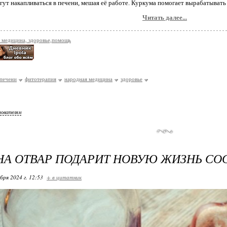
ут накапливаться в печени, мешая её работе. Куркума помогает вырабатывать
Читать далее...
 медицина, здоровье,помощь
 печени
фитотерапия
народная медицина
здоровье
зователям
А ОТВАР ПОДАРИТ НОВУЮ ЖИЗНЬ СО
бря 2024 г. 12:53
+ в цитатник