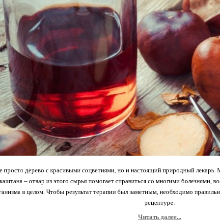
е просто дерево с красивыми соцветиями, но и настоящий природный лекарь.
каштана – отвар из этого сырья помогает справиться со многими болезнями, в
ганизма в целом. Чтобы результат терапии был заметным, необходимо правильно
рецептуре.
Читать далее...