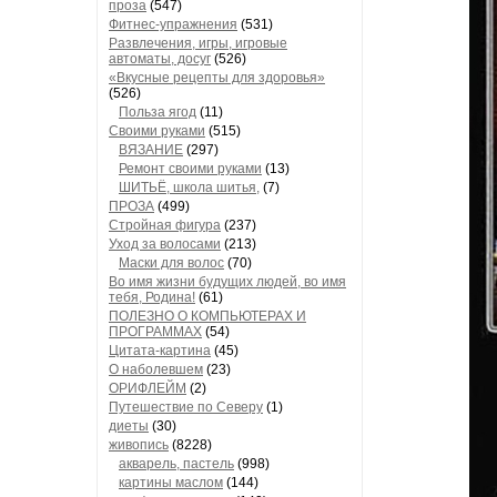
проза
(547)
Фитнес-упражнения
(531)
Развлечения, игры, игровые
автоматы, досуг
(526)
«Вкусные рецепты для здоровья»
(526)
Польза ягод
(11)
Своими руками
(515)
ВЯЗАНИЕ
(297)
Ремонт своими руками
(13)
ШИТЬЁ, школа шитья,
(7)
ПРОЗА
(499)
Стройная фигура
(237)
Уход за волосами
(213)
Маски для волос
(70)
Во имя жизни будущих людей, во имя
тебя, Родина!
(61)
ПОЛЕЗНО О КОМПЬЮТЕРАХ И
ПРОГРАММАХ
(54)
Цитата-картина
(45)
О наболевшем
(23)
ОРИФЛЕЙМ
(2)
Путешествие по Северу
(1)
диеты
(30)
живопись
(8228)
акварель, пастель
(998)
картины маслом
(144)