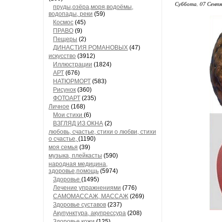
Суббота, 07 Сентя
пруды,озёра,моря,водоёмы,
водопады, реки
(59)
Космос
(45)
ПРАВО
(9)
Пещеры
(2)
ДИНАСТИЯ РОМАНОВЫХ
(47)
искусство
(3912)
Иллюстрации
(1824)
АРТ
(676)
НАТЮРМОРТ
(583)
Рисунок
(360)
ФОТОАРТ
(235)
Личное
(168)
Мои стихи
(6)
ВЗГЛЯД ИЗ ОКНА
(2)
любовь, счастье, стихи о любви, стихи
о счастье,
(1190)
моя семья
(39)
музыка, плейкасты
(590)
народная медицина,
здоровье,помощь
(5974)
Здоровье
(1495)
Лечение упражнениями
(776)
САМОМАССАЖ, МАССАЖ
(269)
Здоровье суставов
(237)
Акупунктура, акупрессура
(208)
Здоровье кожи
(125)