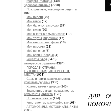
графика, гравюры
(140)
здоровое питание
(7990)
Праздничные, новогодние рецепты
(963)
Мои пироги
(75)
Мои кексы
(37)
Мои булочки, ватрушки
(37)
Моя кухня
(20)
Моя выпечка в мультиварке
(19)
Мои торты, пирожные
(17)
Мои кексики, маффины
(16)
Мои пирожки
(13)
Моё печенье
(6)
Мои блины, оладьи
(4)
Рецепты блюд
(6470)
интересное о разном
(4384)
ГОРОДА И СТРАНЫ,
ПУТЕШЕСТВИЯ, ИНТЕРЕСНЫЕ
МЕСТА
(1051)
Сады и парки, красивые места,
красивые деревни
(308)
Храмы, замки и дворцы
(245)
Знаменитые люди, певцы, поэты,
ДЛЯ О
музыканты, артисты
(176)
Полезные советы
(174)
ПОМОЧЬ
Кино, спектакль, мультфильм
(168)
АВТОМОБИЛИ, МОТОЦИКЛЫ, ЯХТЫ
(100)