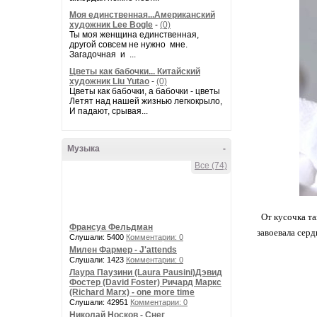
Моя единственная...Американский
художник Lee Bogle
-
(0)
Ты моя женщина единственная,
другой совсем не нужно мне.
Загадочная и ...
Цветы как бабочки... Китайский
художник Liu Yutao
-
(0)
Цветы как бабочки, а бабочки - цветы
Летят над нашей жизнью легкокрыло,
И падают, срывая...
Музыка
-
Все (74)
От кусочка т
Франсуа Фельдман
завоевала сер
Слушали: 5400
Комментарии: 0
Милен Фармер - J'attends
Слушали: 1423
Комментарии: 0
Лаура Паузини (Laura Pausini)Дэвид
Фостер (David Foster) Ричард Маркс
(Richard Marx) - one more time
Слушали: 42951
Комментарии: 0
Николай Носков - Снег