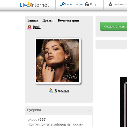
Регистрация
Вход
Рейтинги
Записи
Друзья
Комментарии
Создать дневник
Ipola
В друзья
Рубрики
-
видео
(999)
Притчи, цитаты,афоризмы, сказки,