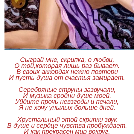
Сыграй мне, скрипка, о любви,
О той,которая лишь раз бывает.
В своих аккордах нежно повтори
И пусть душа от счастья замирает.
Серебряные струны зазвучали,
И музыка сродни душе моей.
Уйдите прочь невзгоды и печали,
Я не хочу унылых больше дней.
Хрустальный этой скрипки звук
В душе и сердце чувства пробуждает.
И как прекрасен мир вокруг,