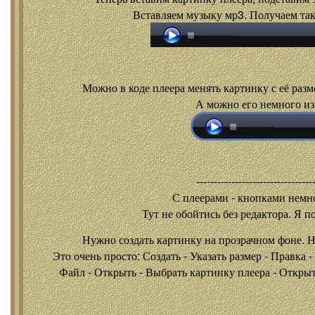
Вставляем музыку мр3. Получаем так
Можно в коде плеера менять картинку с её разм
А можно его немного из
---------------------------------
С плеерами - кнопками
немно
Тут не обойтись без редактора. Я п
Нужно создать картинку на прозрачном фоне. 
Это очень просто: Создать - Указать размер - Правка 
Файл - Открыть - Выбрать картинку плеера - Открыть