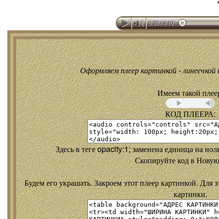
Оформляем плеер картинкой - линеечкой и
Имеем такой плее
КОД ПЛЕЕРА:
Здесь в теге opacity:1; заменена единица на но
Скопируйте код в Новую
Будем его украшать. Закроем этот плеер картинкой. Для э
картинки.