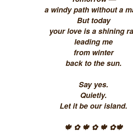
a windy path without a m
But today
your love is a shining ra
leading me
from winter
back to the sun.
Say yes.
Quietly.
Let it be our island.
🍁 ✿ 🍁 ✿ 🍁 ✿🍁